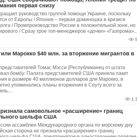
рмания первая снизу
кращает руководство группой помощи Украине, поскольку
ся от Европы / Япония – первая доминошка в кризисе
олга / Промпроизводство России в положительной зоне, но
рового / Сразу трое топ-менеджеров «дочки» «Газпрома»..
5
или Марокко $40 млн. за вторжение мигрантов в
представителей Томас Мэсси (Республиканец от штата
орвал бомбу: Палата представителей США приняла пакет
ия в размере 40 миллионов долларов для Марокко, в
етно упоминались планы вторжения в Сеуту всего за
ль...
1 
признала самовольное «расширение» границ
ального шельфа США
сессии ассамблеи Международного органа по морскому дну
йская сторона не признала «расширение» границ
ного шельфа США, предпринятое в одностороннем порядке