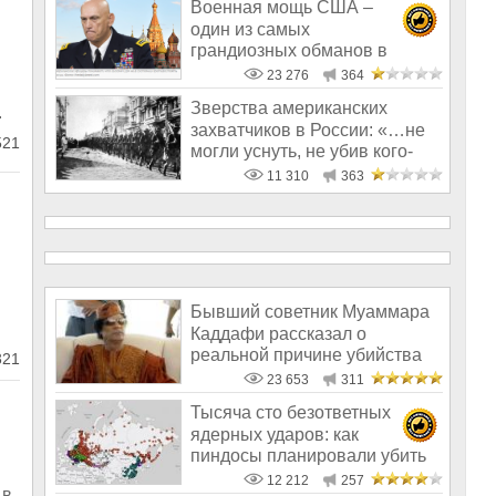
Военная мощь США –
один из самых
грандиозных обманов в
истории человечества
23 276
364
Зверства американских
.
захватчиков в России: «…не
21
могли уснуть, не убив кого-
нибудь»
11 310
363
Бывший советник Муаммара
Каддафи рассказал о
реальной причине убийства
321
главы госуда
23 653
311
Тысяча сто безответных
ядерных ударов: как
пиндосы планировали убить
всех нас
12 212
257
 в