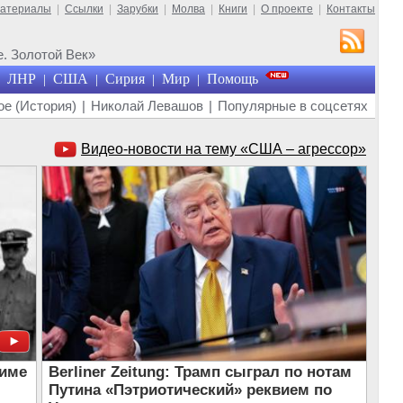
материалы
|
Ссылки
|
Зарубки
|
Молва
|
Книги
|
О проекте
|
Контакты
. Золотой Век»
ЛНР
США
Сирия
Мир
Помощь
|
|
|
|
е (История)
|
Николай Левашов
|
Популярные в соцсетях
Видео-новости на тему «США – агрессор»
симе
Berliner Zeitung: Трамп сыграл по нотам
Путина «Пэтриотический» реквием по
: