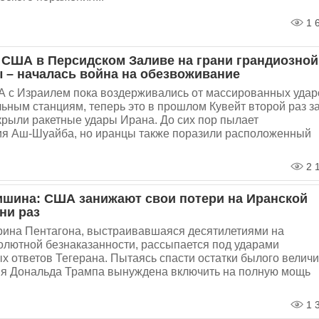
1 
США в Персидском Заливе на грани грандиозной
 – началась война на обезвоживание
А с Израилем пока воздерживались от массированных удар
ьным станциям, теперь это в прошлом Кувейт второй раз з
крыли ракетные удары Ирана. До сих пор пылает
ия Аш-Шуайба, но иранцы также поразили расположенный
2 
ишина: США занижают свои потери на Иранской
ни раз
рина Пентагона, выстраивавшаяся десятилетиями на
олютной безнаказанности, рассыпается под ударами
 ответов Тегерана. Пытаясь спасти остатки былого величи
я Дональда Трампа вынуждена включить на полную мощь
1 