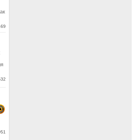
ак
69
х
ля
32
951