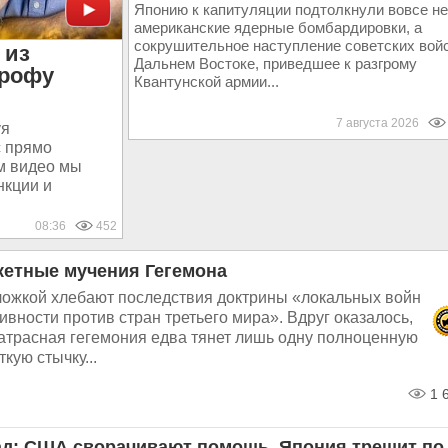
Японию к капитуляции подтолкнули вовсе не
американские ядерные бомбардировки, а
сокрушительное наступление советских войс
 из
Дальнем Востоке, приведшее к разгрому
трофу
Квантунской армии...
7 августа 2026
уя
с прямо
м видео мы
нкции и
08:36
452
кетные мучения Гегемона
ложкой хлебают последствия доктрины «локальных войн
ивности против стран третьего мира». Вдруг оказалось,
матрасная гегемония едва тянет лишь одну полноценную
кую стычку...
1 
ад: США сворачивают помощь, Япония трещит по