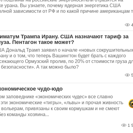
е урана. Вы узнаете, почему ядерная энергетика США
олной зависимости от РФ и по какой причине американцам т
4
иматум Трампа Ирану. США назначают тариф за
уза. Пентагон такое может?
А Дональд Трамп заявил о начале «новых сокрушительны
ану и о том, что теперь Вашингтон будет брать с каждого
секающего Ормузский пролив, по 20% от стоимости груза д
 безопасности». А так можно было?
5
кономическое чудо-юдо
ом заповеднике «экономических чудес» все славно
 эти экономические «тигры», «львы» и прочая живность
 вольерам, привязаны к своим кормушкам и не смеют
ез команды хозяина...
1 