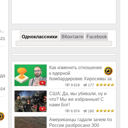
..
Одноклассники
ВКонтакте
Facebook
21
Как изменить отношение
к ядерной
гда
бомбардировке Хиросимы за
8 минут?
9 619
177
24
США: Да, мы убивали, ну и
что? Мы же избранные! С
нами Бог!
6 974
160
Американцы гадали зачем по
России разбросано 300