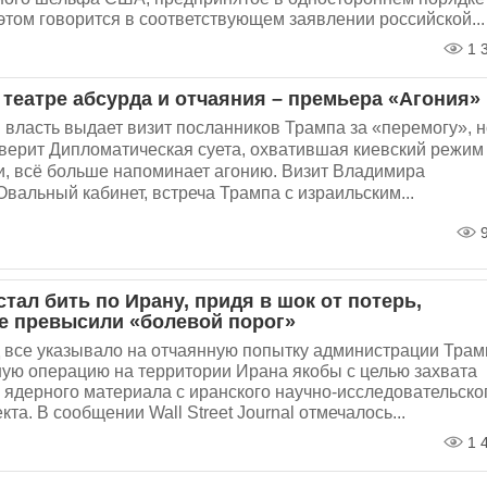
 этом говорится в соответствующем заявлении российской...
1 
 театре абсурда и отчаяния – премьера «Агония»
власть выдает визит посланников Трампа за «перемогу», н
 верит Дипломатическая суета, охватившая киевский режим
и, всё больше напоминает агонию. Визит Владимира
Овальный кабинет, встреча Трампа с израильским...
9
тал бить по Ирану, придя в шок от потерь,
е превысили «болевой порог»
 все указывало на отчаянную попытку администрации Трам
ную операцию на территории Ирана якобы с целью захвата
 ядерного материала с иранского научно-исследовательско
кта. В сообщении Wall Street Journal отмечалось...
1 