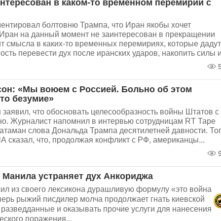
интересован в каком-то временном перемирии с
ентировал болтовню Трампа, что Иран якобы хочет
 Иран на данный момент не заинтересован в прекращении
ит смысла в каких-то временных перемириях, которые дадут
ть перевести дух после иранских ударов, накопить силы и.
5
сон: «Мы воюем с Россией. Больно об этом
Это безумие»
 заявил, что обосновать целесообразность войны Штатов с
о. Журналист напомнил в интервью сотрудницам RT Таре
Батаман слова Дональда Трампа десятилетней давности. То
 сказал, что, продолжая конфликт с РФ, американцы...
9
 Манила устраняет дух Анкориджа
ил из своего лексикона дурашливую формулу «это война
перь рыжий писдилер молча продолжает гнать киевской
 разведданные и оказывать прочие услуги для нанесения
еского поражения...