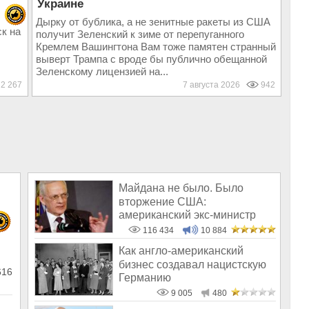
Украине
Дырку от бублика, а не зенитные ракеты из США
к на
получит Зеленский к зиме от перепуганного
Кремлем Вашингтона Вам тоже памятен странный
выверт Трампа с вроде бы публично обещанной
Зеленскому лицензией на...
2 267
7 августа 2026
942
Майдана не было. Было
вторжение США:
американский экс-министр
написал открытое пись
116 434
10 884
Как англо-американский
бизнес создавал нацистскую
616
Германию
9 005
480