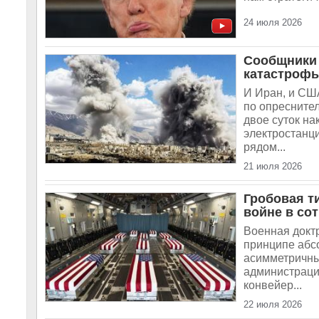
24 июля 2026
Сообщники 
катастрофы
И Иран, и СШ
по опреснител
двое суток на
электростанц
рядом...
21 июля 2026
Гробовая т
войне в сот
Военная докт
принципе абс
асимметричных
администраци
конвейер...
22 июля 2026