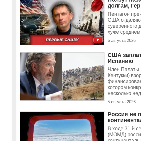
долгам, Ге
Пентагон пре
США отдаляют
суверенного д
хуже среднеми
6 августа 2026
США заплат
Испанию
Член Палаты 
Кентукки) вз
финансирован
котором конкр
несколько неде
5 августа 2026
Россия не 
континент
В ходе 31-й 
(МОМД) росси
континенталь