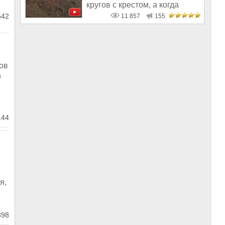
кругов с крестом, а когда
узнали,
642
11 857
155
ов
а
144
я,
398