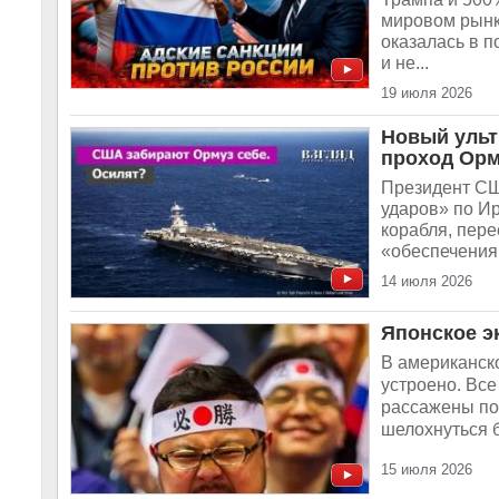
мировом рынк
оказалась в п
и не...
19 июля 2026
Новый ульт
проход Орм
Президент СШ
ударов» по Ир
корабля, пере
«обеспечения
14 июля 2026
Японское э
В американск
устроено. Все
рассажены по
шелохнуться б
15 июля 2026