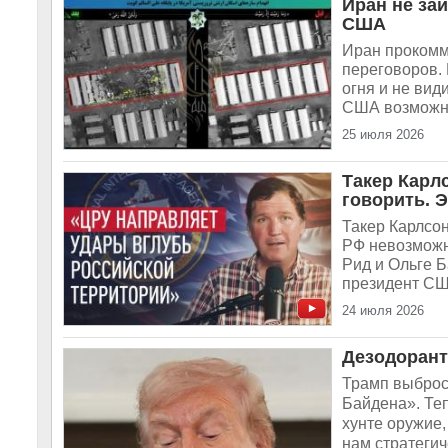
Иран не за
США
Иран прокомм
переговоров.
огня и не вид
США возможнос
25 июля 2026
Такер Карл
говорить. 
Такер Карлсон
РФ невозможн
Рид и Ольге 
президент США
24 июля 2026
Дезодорант
Трамп выброс
Байдена». Те
хунте оружие,
нам стратегич