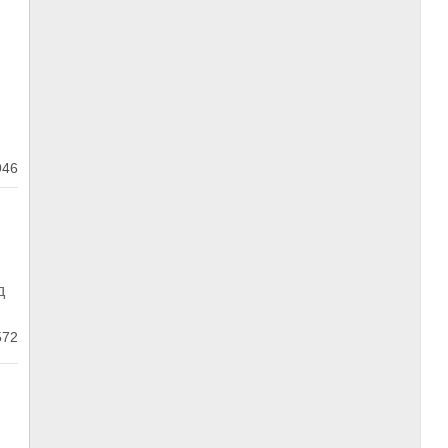
46
д
72