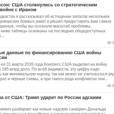
сон: США столкнулись со стратегическим
 войне с Ираном
дкастах я рассказывал об истощении запасов нескольких
ериканских боевых ракет и решил предоставить вам самые
данные, чтобы вы осознали масштаб проблемы.
ниже таблицы основаны на последних общедоступных
...
9
ые данные по финансированию США войны
сии
 на 31 марта 2026 года Конгресс США выделил на войну
 195 млрд долл. По всей видимости, эту цифру надо
 как минимальную оценку, так как может не учитываться ря
рат и чёрные схемы, а при такого рода конфликтах они...
5
за от США: Трамп ударит по России адскими
?
кевич разбирает как новые «адские санкции» Дональда
% пошлины на российские энергоносители отразятся на