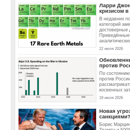
Ларри Джон
кризисом в
В недавних по
категорий ам
достоверные 
Приведённые 
аналитических
22 июля 2026
Обновленн
против Рос
По состоянию
против России
рассматривать
косвенных зат
19 июля 2026
Новая угро
санкциями
Борис Марцин
Трампа и 500