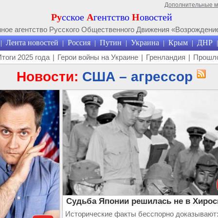
Дополнительные 
Ру
сское
А
гентство
Н
овостей
ое агентство Русского Общественного Движения «Возрождение
Лента новостей
Россия
Путин
Украина
Крым
ДНР
|
|
|
|
|
|
|
Итоги 2025 года
|
Герои войны на Украине
|
Гренландия
|
Прошло
Новости:
США – агрессор
Судьба Японии решилась не в Хиро
Исторические факты бесспорно доказывают