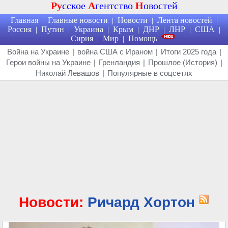
Ру
сское
А
гентство
Н
овостей
Главная
Главные новости
Новости
Лента новостей
|
|
|
|
Россия
Путин
Украина
Крым
ДНР
ЛНР
США
|
|
|
|
|
|
|
Сирия
Мир
Помощь
|
|
Война на Украине
|
война США с Ираном
|
Итоги 2025 года
|
Герои войны на Украине
|
Гренландия
|
Прошлое (История)
|
Николай Левашов
|
Популярные в соцсетях
Новости:
Ричард Хортон