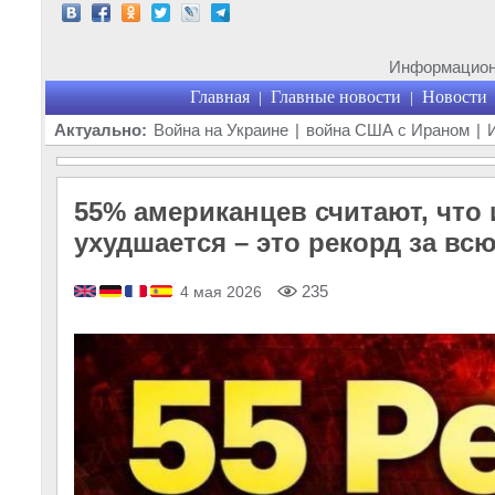
Информационн
Главная
Главные новости
Новости
|
|
Актуально:
Война на Украине
|
война США с Ираном
|
55% американцев считают, что
ухудшается – это рекорд за в
235
4 мая 2026