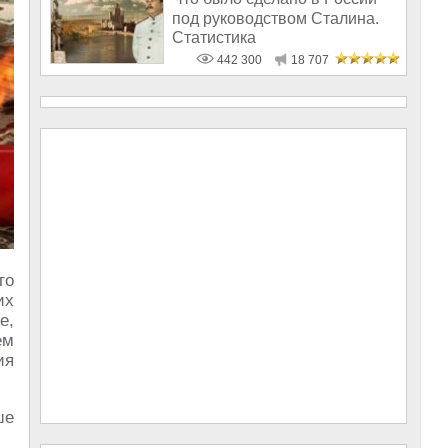
под руководством Сталина.
Статистика
442 300
18 707
го
их
е,
ем
ия
ше