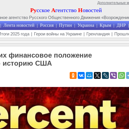
Дополнительные 
Ру
сское
А
гентство
Н
овостей
ое агентство Русского Общественного Движения «Возрождение
Лента новостей
Россия
Путин
Украина
Крым
ДНР
|
|
|
|
|
|
|
Итоги 2025 года
|
Герои войны на Украине
|
Гренландия
|
Прошло
 их финансовое положение
сю историю США