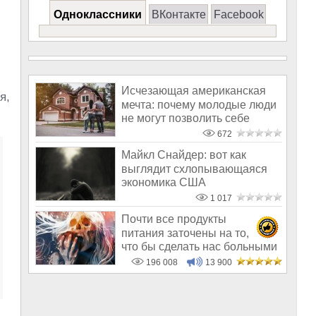
Одноклассники
ВКонтакте
Facebook
Исчезающая американская
я,
мечта: почему молодые люди
не могут позволить себе
жильё и
672
Майкл Снайдер: вот как
выглядит схлопывающаяся
экономика США
1 017
Почти все продукты
питания заточены на то,
что бы сделать нас больными
и бесплодным
196 008
13 900