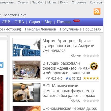
материалы
|
Ссылки
|
Зарубки
|
Молва
|
Книги
|
О проекте
|
Контакты
. Золотой Век»
ЛНР
США
Сирия
Мир
Помощь
|
|
|
|
е (История)
|
Николай Левашов
|
Популярные в соцсетях
Мартин Армстронг: Кризис
суверенного долга Америки
уже начался
796
В Турции раскопали
фрески «древнего Рима»
и обнаружили надписи на
Русском!
612 446
31 323
В США выпускники
компьютерных факультетов
остаются без работы – даже
с минимальной
559
Экономическая чёрная дыра: