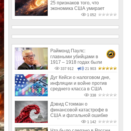
25 признаков того, что
экономика США умирает
после 4 лет
1 052
Раймонд Паулс:
главными убийцами в
1917 – 1918 годах были
латыши и евреи, а не русс
337 912
21 903
Дуг Кейси о налоговом дне,
инфляции и войне против
среднего класса в США
338
Дэвид Стокман о
финансовой катастрофе в
США и фатальной ошибке
16-й поправки
1 142
Что было сделано в России