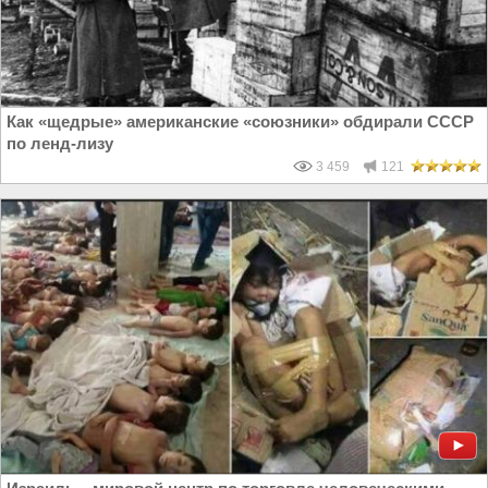
Как «щедрые» американские «союзники» обдирали СССР
по ленд-лизу
3 459
121