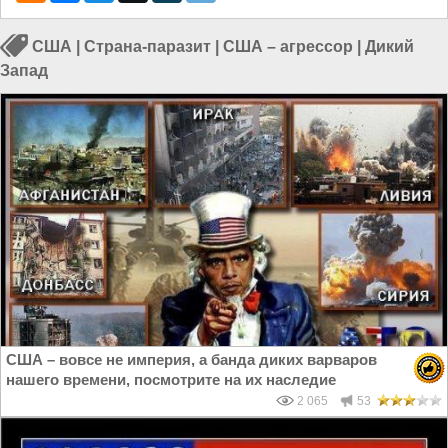
США
|
Страна-паразит
|
США – агрессор
|
Дикий
Запад
США – вовсе не империя, а банда диких варваров
нашего времени, посмотрите на их наследие
2 065
53