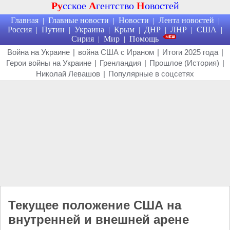
Ру
сское
А
гентство
Н
овостей
Главная
Главные новости
Новости
Лента новостей
|
|
|
|
Россия
Путин
Украина
Крым
ДНР
ЛНР
США
|
|
|
|
|
|
|
Сирия
Мир
Помощь
|
|
Война на Украине
|
война США с Ираном
|
Итоги 2025 года
|
Герои войны на Украине
|
Гренландия
|
Прошлое (История)
|
Николай Левашов
|
Популярные в соцсетях
Текущее положение США на
внутренней и внешней арене