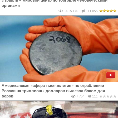
Израиль – мировой центр по торговле человеческими
органами
3 015 170
111 055
Американская «афера тысячелетия» по ограблению
России на триллионы долларов вылезла боком для
воров
7 754
111