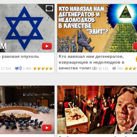
о раковая опухоль
Кто навязал нам дегенератов,
извращенцев и недолюдков в
качестве «элит»?
17 914
1 455
30 115
760