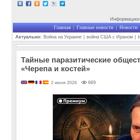
Информационн
Главная
Главные новости
Новости
|
|
Актуально:
Война на Украине
|
война США с Ираном
|
Тайные паразитические общес
«Черепа и костей»
669
2 июня 2026