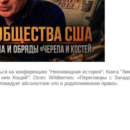
ться на конференцию "Неочевидная история": Книга "Зм
им Кощей": Ozon: Wildberries: «Переговоры с Запад
споведует абсолютное зло и родоплеменное право».