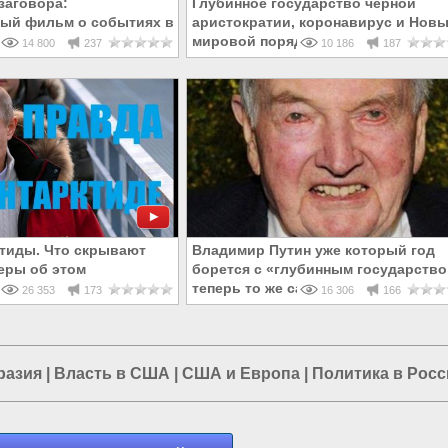
заговора:
Глубинное государство чёрной
ый фильм о событиях в
аристократии, коронавирус и Нов
е не предаются широкой
мировой порядок. Часть 1
14 800
237
10 186
187
тиды. Что скрывают
Владимир Путин уже который год
еры об этом
борется с «глубинным государство
теперь то же самое ждёт Трампа
26 353
173
16 306
166
разия
|
Власть в США
|
США и Европа
|
Политика в Росс