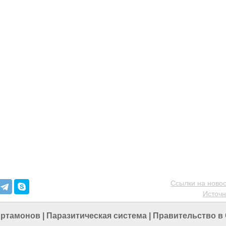
Ссылки на новос
Источн
Артамонов
|
Паразитическая система
|
Правительство в