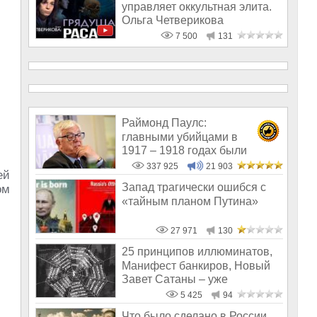
управляет оккультная элита.
Ольга Четверикова
7 500
131
Раймонд Паулс:
главными убийцами в
1917 – 1918 годах были
латыши и евреи, а не русс
337 925
21 903
ей
Запад трагически ошибся с
ом
«тайным планом Путина»
27 971
130
25 принципов иллюминатов,
Манифест банкиров, Новый
Завет Сатаны – уже
реальность, а
5 425
94
Что было сделано в России