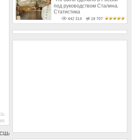
под руководством Сталина.
Статистика
442 314
18 707
ть
ик
 США
|
Политика в США
|
Политика в мире