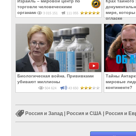
Израиль – мировой центр по
Крах тайного 
торговле человеческими
документальн
органами
мире, которы
3 015 151
111 055
огласке
Биологическая война. Прививками
Тайны Антарк
убивают миллионы
мировые лид
континенте?
504 624
43 650
Россия и Запад
|
Россия и США
|
Россия и Ев