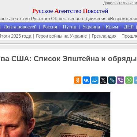
Дополнительные 
Ру
сское
А
гентство
Н
овостей
ое агентство Русского Общественного Движения «Возрождение
Лента новостей
Россия
Путин
Украина
Крым
ДНР
|
|
|
|
|
|
|
Итоги 2025 года
|
Герои войны на Украине
|
Гренландия
|
Прошло
тва США: Список Эпштейна и обряды