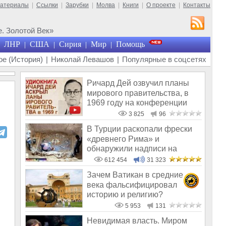
материалы
|
Ссылки
|
Зарубки
|
Молва
|
Книги
|
О проекте
|
Контакты
. Золотой Век»
ЛНР
США
Сирия
Мир
Помощь
|
|
|
|
е (История)
|
Николай Левашов
|
Популярные в соцсетях
Ричард Дей озвучил планы
мирового правительства, в
1969 году на конференции
педиатр
3 825
96
В Турции раскопали фрески
«древнего Рима» и
обнаружили надписи на
Русском!
612 454
31 323
Зачем Ватикан в средние
века фальсифицировал
историю и религию?
5 953
131
Невидимая власть. Миром