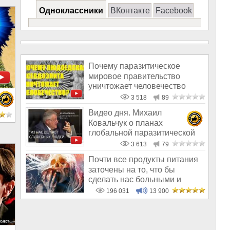
Одноклассники
ВКонтакте
Facebook
Почему паразитическое
мировое правительство
уничтожает человечество
3 518
89
Видео дня. Михаил
Ковальчук о планах
глобальной паразитической
«элиты» по переустро
3 613
79
Почти все продукты питания
заточены на то, что бы
сделать нас больными и
бесплодным
196 031
13 900