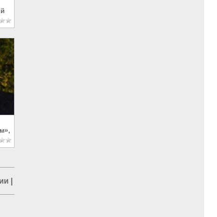
ый
м»,
ии
|
Правительство в РФ