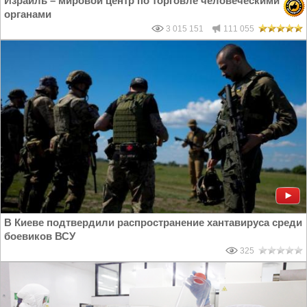
Израиль – мировой центр по торговле человеческими
органами
3 015 151
111 055
В Киеве подтвердили распространение хантавируса среди
боевиков ВСУ
325