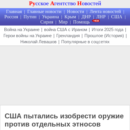
Ру
сское
А
гентство
Н
овостей
Главная
Главные новости
Новости
Лента новостей
|
|
|
|
Россия
Путин
Украина
Крым
ДНР
ЛНР
США
|
|
|
|
|
|
|
Сирия
Мир
Помощь
|
|
Война на Украине
|
война США с Ираном
|
Итоги 2025 года
|
Герои войны на Украине
|
Гренландия
|
Прошлое (История)
|
Николай Левашов
|
Популярные в соцсетях
США пытались изобрести оружие
против отдельных этносов