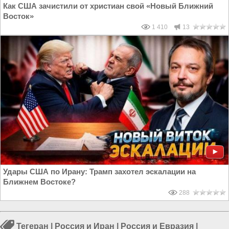
Как США зачистили от христиан свой «Новый Ближний
Восток»
1 410
13
Удары США по Ирану: Трамп захотел эскалации на
Ближнем Востоке?
288
Тегеран
|
Россия и Иран
|
Россия и Евразия
|