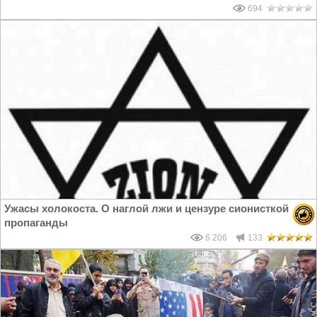
694
Ужасы холокоста. О наглой лжи и цензуре сионисткой
пропаганды
6 206
133