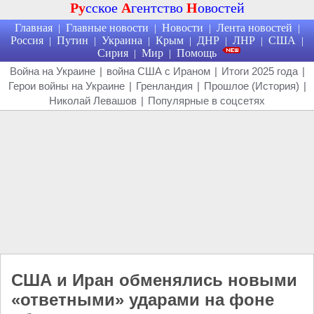
Ру
сское
А
гентство
Н
овостей
Главная
Главные новости
Новости
Лента новостей
|
|
|
|
Россия
Путин
Украина
Крым
ДНР
ЛНР
США
|
|
|
|
|
|
|
Сирия
Мир
Помощь
|
|
Война на Украине
|
война США с Ираном
|
Итоги 2025 года
|
Герои войны на Украине
|
Гренландия
|
Прошлое (История)
|
Николай Левашов
|
Популярные в соцсетях
США и Иран обменялись новыми
«ответными» ударами на фоне