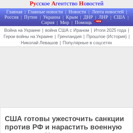
Ру
сское
А
гентство
Н
овостей
Главная
Главные новости
Новости
Лента новостей
|
|
|
|
Россия
Путин
Украина
Крым
ДНР
ЛНР
США
|
|
|
|
|
|
|
Сирия
Мир
Помощь
|
|
Война на Украине
|
война США с Ираном
|
Итоги 2025 года
|
Герои войны на Украине
|
Гренландия
|
Прошлое (История)
|
Николай Левашов
|
Популярные в соцсетях
США готовы ужесточить санкции
против РФ и нарастить военную