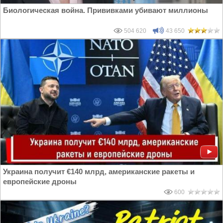
Биологическая война. Прививками убивают миллионы
504 620
43 650
Украина получит €140 млрд, американские ракеты и
европейские дроны
600