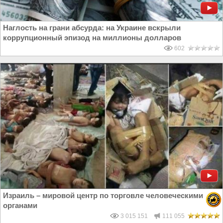
Наглость на грани абсурда: на Украине вскрыли
коррупционный эпизод на миллионы долларов
602
Израиль – мировой центр по торговле человеческими
органами
3 015 151
111 055