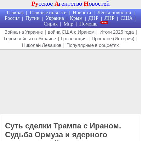
Ру
сское
А
гентство
Н
овостей
Главная
Главные новости
Новости
Лента новостей
|
|
|
|
Россия
Путин
Украина
Крым
ДНР
ЛНР
США
|
|
|
|
|
|
|
Сирия
Мир
Помощь
|
|
Война на Украине
|
война США с Ираном
|
Итоги 2025 года
|
Герои войны на Украине
|
Гренландия
|
Прошлое (История)
|
Николай Левашов
|
Популярные в соцсетях
Суть сделки Трампа с Ираном.
Судьба Ормуза и ядерного