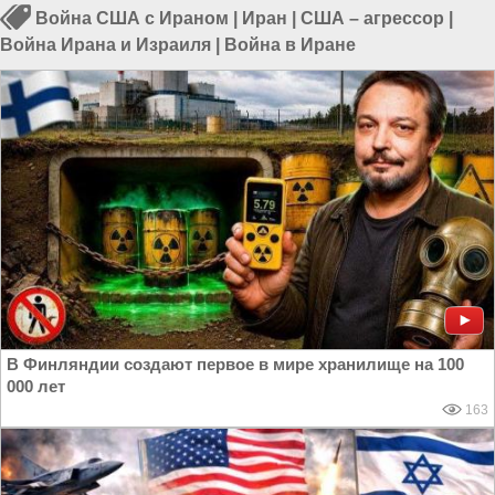
Война США с Ираном
|
Иран
|
США – агрессор
|
Война Ирана и Израиля
|
Война в Иране
В Финляндии создают первое в мире хранилище на 100
000 лет
163