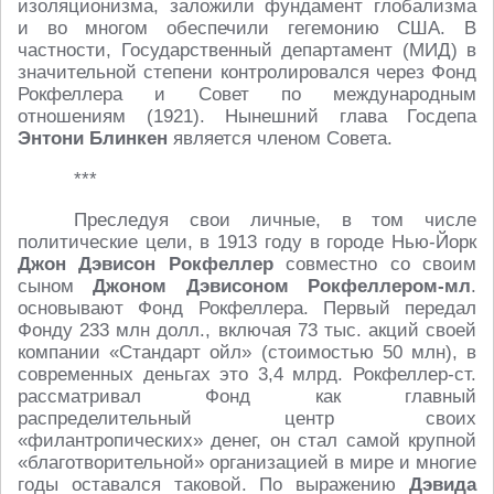
изоляционизма, заложили фундамент глобализма
и во многом обеспечили гегемонию США. В
частности, Государственный департамент (МИД) в
значительной степени контролировался через Фонд
Рокфеллера и Совет по международным
отношениям (1921). Нынешний глава Госдепа
Энтони Блинкен
является членом Совета.
***
Преследуя свои личные, в том числе
политические цели, в 1913 году в городе Нью-Йорк
Джон Дэвисон Рокфеллер
совместно со своим
сыном
Джоном Дэвисоном Рокфеллером-мл
.
основывают Фонд Рокфеллера. Первый передал
Фонду 233 млн долл., включая 73 тыс. акций своей
компании «Стандарт ойл» (стоимостью 50 млн), в
современных деньгах это 3,4 млрд. Рокфеллер-ст.
рассматривал Фонд как главный
распределительный центр своих
«филантропических» денег, он стал самой крупной
«благотворительной» организацией в мире и многие
годы оставался таковой. По выражению
Дэвида