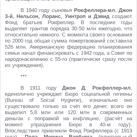
В 1940 году сыновья
Рокфеллера-мл. Джон
3-й, Нельсон, Лоранс, Уинтроп и Дэвид
создают
Фонд братьев Рокфеллер. В последние годы
выделяет грантов порядка 30-50 млн ежегодно, что
относительно немного. С момента своего основания
по 2000 год общая сумма пожертвований составила
526 млн. Американскую федерацию планирования
семьи начал финансировать с 1942 года, а Совет по
народонаселению с 55-го (практически сразу после
их учреждения).
***
В 1911 году
Джон Д. Рокфеллер-мл.
единолично учреждает Бюро социальной гигиены
(Bureau of Social Hygiene), изначально оно
существовало только за счёт его денег, всего он
выделил 5,8 млн или 120 млн в современных
деньгах с поправкой на инфляцию, (расчёт на
момент упразднения Бюро в 40-м году).
Впоследствии привлекли Фонд Рокфеллера (с 1913
года),
Пола Морица Варбурга
(влиятельный