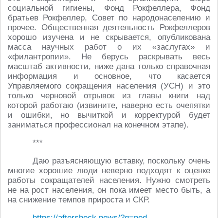
социальной гигиены, Фонд Рокфеллера, Фонд
братьев Рокфеллер, Совет по народонаселению и
прочее. Общественная деятельность Рокфеллеров
хорошо изучена и не скрывается, опубликована
масса научных работ о их «заслугах» и
«филантропии». Не берусь раскрывать весь
масштаб активности, ниже дана только справочная
информация и основное, что касается
Управляемого сокращения населения (УСН) и это
только черновой отрывок из главы книги над
которой работаю (извините, наверно есть очепятки
и ошибки, но вычиткой и корректурой будет
заниматься профессионал на конечном этапе).
***
Даю разъясняющую вставку, поскольку очень
многие хорошие люди неверно подходят к оценке
работы сокращателей населения. Нужно смотреть
не на рост населения, он пока имеет место быть, а
на снижение темпов прироста и СКР.
https://aftershock.news/?q=nod...