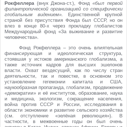
Рокфеллера
(внук Джона-ст.), Фонд
«был первой
филантропической организацией со специфически
глобальным видением».
Единственной крупной
страной без присутствия Фонда был СССР, но он
влез в конце 80-х через прокладку глобалистов
Международный фонд «За выживание и развитие
человечества».
Фонд Рокфеллера – это очень влиятельная
финансирующая и идеологическая структура,
стоявшая у истоков американского глобализма, а
также источник кадров для высших эшелонов
власти. Охват вездесущий, как по числу стран
деятельности, так и повестке, в основном это
установление гегемонии капитала и США,
наукообразная пропаганда, глобализм, продвижение
«демократии» и её институтов, образование, наука
и медицина, экологизм, сокращение населения,
война против СССР и России, исследования в
области экономики и развитие сельского хозяйства
(см. отступление «зелёная революция»). В
частности, в межвоенные годы он был очень