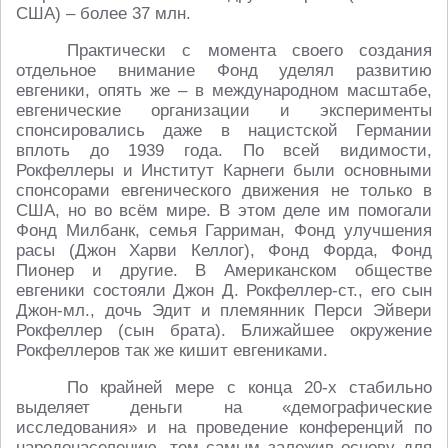
США) – более 37 млн.
Практически с момента своего создания
отдельное внимание Фонд уделял развитию
евгеники, опять же – в международном масштабе,
евгенические организации и эксперименты
спонсировались даже в нацистской Германии
вплоть до 1939 года. По всей видимости,
Рокфеллеры и Институт Карнеги были основными
спонсорами евгенического движения не только в
США, но во всём мире. В этом деле им помогали
Фонд Милбанк, семья Гарриман, Фонд улучшения
расы (Джон Харви Келлог), Фонд Форда, Фонд
Пионер и другие. В Американском обществе
евгеники состояли Джон Д. Рокфеллер-ст., его сын
Джон-мл., дочь Эдит и племянник Перси Эйвери
Рокфеллер (сын брата). Ближайшее окружение
Рокфеллеров так же кишит евгениками.
По крайней мере с конца 20-х стабильно
выделяет деньги на «демографические
исследования» и на проведение конференций по
народонаселению, тем самым заложив основу для