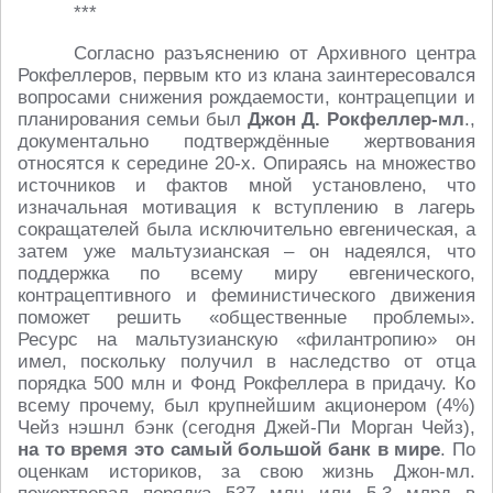
***
Согласно разъяснению от Архивного центра
Рокфеллеров, первым кто из клана заинтересовался
вопросами снижения рождаемости, контрацепции и
планирования семьи был
Джон Д. Рокфеллер-мл
.,
документально подтверждённые жертвования
относятся к середине 20-х. Опираясь на множество
источников и фактов мной установлено, что
изначальная мотивация к вступлению в лагерь
сокращателей была исключительно евгеническая, а
затем уже мальтузианская – он надеялся, что
поддержка по всему миру евгенического,
контрацептивного и феминистического движения
поможет решить «общественные проблемы».
Ресурс на мальтузианскую «филантропию» он
имел, поскольку получил в наследство от отца
порядка 500 млн и Фонд Рокфеллера в придачу. Ко
всему прочему, был крупнейшим акционером (4%)
Чейз нэшнл бэнк (сегодня Джей-Пи Морган Чейз),
на то время это самый большой банк в мире
. По
оценкам историков, за свою жизнь Джон-мл.