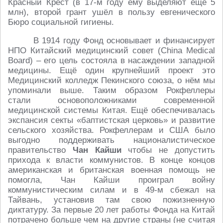
Красный Крест (в 17-м году ему выделяют ещё 5
млн), второй грант ушёл в пользу евгенического
Бюро социальной гигиены.
В 1914 году Фонд основывает и финансирует
НПО Китайский медицинский совет (China Medical
Board) – его цель состояла в насаждении западной
медицины. Ещё один крупнейший проект это
Медицинский колледж Пекинского союза, о нём мы
упоминали выше. Таким образом Рокфеллеры
стали основоположниками современной
медицинской системы Китая. Ещё обеспечивалась
экспансия секты «баптистская церковь» и развитие
сельского хозяйства. Рокфеллерам и США было
выгодно поддерживать националистическое
правительство
Чан Кайши
чтобы не допустить
прихода к власти коммунистов. В конце концов
американская и британская военная помощь не
помогла, Чан Кайши проиграл войну
коммунистическим силам и в 49-м сбежал на
Тайвань, установив там свою пожизненную
диктатуру. За первые 20 лет работы Фонда на Китай
потрачено больше чем на другие страны (не считая