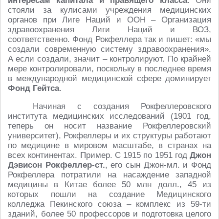
интересам капитала и правящего класса
. Они
стояли за кулисами учреждения медицинских
органов при Лиге Наций и ООН – Организация
здравоохранения Лиги Наций и ВОЗ,
соответственно. Фонд Рокфеллера так и пишет: «мы
создали современную систему здравоохранения».
А если создали, значит – контролируют. По крайней
мере контролировали, поскольку в последнее время
в международной медицинской сфере доминирует
Фонд Гейтса
.
Начиная с создания Рокфеллеровского
института медицинских исследований (1901 год,
теперь он носит название Рокфеллеровский
университет), Рокфеллеры и их структуры работают
по медицине в мировом масштабе, в странах на
всех континентах. Пример. С 1915 по 1951 год
Джон
Дэвисон Рокфеллер-ст.
, его сын Джон-мл. и Фонд
Рокфеллера потратили на насаждение западной
медицины в Китае более 50 млн долл., 45 из
которых пошли на создание Медицинского
колледжа Пекинского союза – комплекс из 59-ти
зданий, более 50 профессоров и подготовка целого