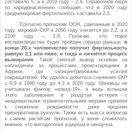
составило 5, а в 2019 году – 2,4. Справочное бюро
по народонаселению сообщает, что в 2020 году
среднемировая фертильность составила 2,3.
Согласно прогнозам ООН, сделанным в 2020
году, мировой СКР к 2050 году снизится до 2,2, а к
2100 году – 1,9. Полагаю, что порог
воспроизводства будет пройден гораздо раньше,
в
конце 20-х человечество получит фертильность
равную 2,1 или ниже, и тогда и начнётся процесс
вымирания
. Такой смелый вывод основан на
наблюдении за процессами происходящими в
Африке, где сконцентрированы усилия
сокращателей. Им удалось добиться снижения СКР
с 5,9 в 1990 году до 4,3 в 2020 году. Ооновцы не
учитывали фактор «ковид-19», а ведь вспышка
этого заболевания и раздутая истерия с
неадекватными ограничительными мерами привели
к снижению рождаемости, даже продажи
презервативов рухнули. Также есть масса вопросов
к самим расчётам прогнозов, у меня сложилось
мнение, что методология ущербна и ненаучна.