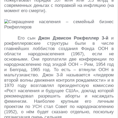
пожертвовал порядка 537 млн или 5,3 млрд в
современных деньгах с поправкой на инфляцию (на
момент его смерти).
Его сын
Джон Дэвисон Рокфеллер 3-й
и
рокфеллеровские структуры были в числе
главнейших лоббистов создания Фонда ООН в
области народонаселения (1967), если не
основными. Они проплатили две конференции по
народонаселению под эгидой ООН – Рим, 1954 год
и Белград, 1965 год. То есть – втянули ООН в
мальтузианство. Джон 3-й называется «лидером
второй волны движения контроля рождаемости» и в
1970 году возглавлял президентскую комиссию
«Рост населения и будущее США», доклад которой
рекомендовал разрешить аборты и насаждать
феминизм. Наиболее крупным его личным
проектом по УСН стал Совет по народонаселению
(1952), о нём будет сказано отдельно, поскольку
организация очень сильная.