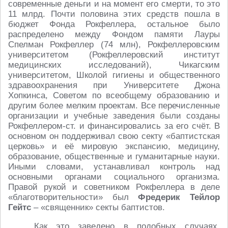
современные деньги и на момент его смерти, то это
11 млрд. Почти половина этих средств пошла в
бюджет Фонда Рокфеллера, остальное было
распределено между Фондом памяти Лауры
Спелман Рокфеллер (74 млн), Рокфеллеровским
университетом (Рокфеллеровский институт
медицинских исследований), Чикагским
университетом, Школой гигиены и общественного
здравоохранения при Университете Джона
Хопкинса, Советом по всеобщему образованию и
другим более мелким проектам. Все перечисленные
организации и учебные заведения были созданы
Рокфеллером-ст. и финансировались за его счёт. В
основном он поддерживал свою секту «баптистская
церковь» и её мировую экспансию, медицину,
образование, общественные и гуманитарные науки.
Иными словами, устанавливал контроль над
основными органами социального организма.
Правой рукой и советником Рокфеллера в деле
«благотворительности» был
Фредерик Тейлор
Гейтс
– «священник» секты баптистов.
Как это заведено в подобных случаях,