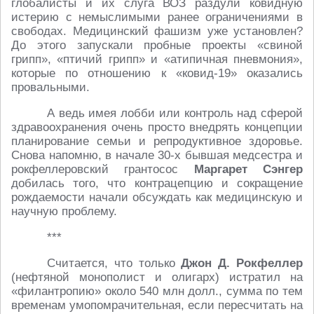
глобалисты и их слуга ВОЗ раздули ковидную
истерию с немыслимыми ранее ограничениями в
свободах. Медицинский фашизм уже установлен?
До этого запускали пробные проекты «свиной
грипп», «птичий грипп» и «атипичная пневмония»,
которые по отношению к «ковид-19» оказались
провальными.
А ведь имея лобби или контроль над сферой
здравоохранения очень просто внедрять концепции
планирование семьи и репродуктивное здоровье.
Снова напомню, в начале 30-х бывшая медсестра и
рокфеллеровский грантосос
Маргарет Сэнгер
добилась того, что контрацепцию и сокращение
рождаемости начали обсуждать как медицинскую и
научную проблему.
***
Считается, что только
Джон Д. Рокфеллер
(нефтяной монополист и олигарх) истратил на
«филантропию» около 540 млн долл., сумма по тем
временам умопомрачительная, если пересчитать на