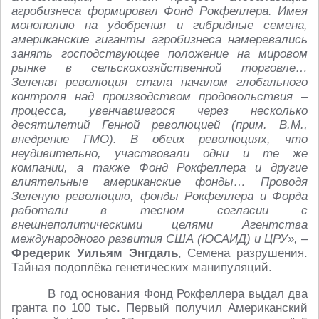
агробизнеса формировал Фонд Рокфеллера. Имея
монополию на удобрения и гибридные семена,
американские гиганты агробизнеса намеревались
занять господствующее положение на мировом
рынке в сельскохозяйственной торговле…
Зеленая революция стала началом глобального
контроля над производством продовольствия –
процесса, увенчавшегося через несколько
десятилетий Генной революцией (прим. В.М.,
внедрение ГМО). В обеих революциях, что
неудивительно, участвовали одни и те же
компании, а также Фонд Рокфеллера и другие
влиятельные американские фонды… Проводя
Зеленую революцию, фонды Рокфеллера и Форда
работали в тесном согласии с
внешнеполитическими целями Агентства
международного развития США (ЮСАИД) и ЦРУ»,
–
Фредерик Уильям Энгдаль
, Семена разрушения.
Тайная подоплёка генетических манипуляций.
В год основания Фонд Рокфеллера выдал два
гранта по 100 тыс. Первый получил Американский