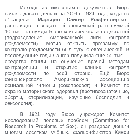
Исходя из имеющихся документов, Бюро
начало давать деньги на УСН с 1924 года, когда на
обращение
Маргарет Сэнгер Рокфеллер-мл.
распорядился выдать ей анонимный грант суммой
10 тыс. на нужды Бюро клинических исследований
(подразделение Американской лиги контроля
рождаемости). Мотив открыть программу по
контролю рождаемости был сугубо евгенический. В
последующие годы Сэнгер получила ещё 55 тыс. –
средства пошли на обучение врачей методам
контрацепции и открытие клиник контроля
рождаемости по всей стране. Ещё Бюро
финансировало Американскую ассоциацию
социальной гигиены (секспросвет) и Комитет по
охране материнского здоровья (противозачаточные,
аборты, стерилизации, изучение бесплодия и
сексология).
В 1921 году Бюро учреждает Комитет
исследований половых проблем (Committee for
Research in Problems of Sex), он раздавал деньги
многим десяткам учёных, фальсификатор
Кинси