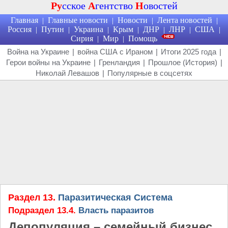
Ру
сское
А
гентство
Н
овостей
Главная
Главные новости
Новости
Лента новостей
|
|
|
|
Россия
Путин
Украина
Крым
ДНР
ЛНР
США
|
|
|
|
|
|
|
Сирия
Мир
Помощь
|
|
Война на Украине
|
война США с Ираном
|
Итоги 2025 года
|
Герои войны на Украине
|
Гренландия
|
Прошлое (История)
|
Николай Левашов
|
Популярные в соцсетях
Раздел 13.
Паразитическая Система
Подраздел 13.4.
Власть паразитов
Депопуляция – семейный бизнес