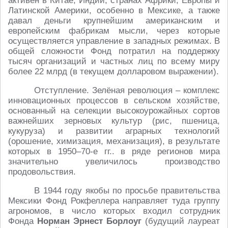
активен в Китае, Индии, странах Африки, Европы и
Латинской Америки, особенно в Мексике, а также
давал деньги крупнейшим американским и
европейским фабрикам мысли, через которые
осуществляется управление в западных режимах. В
общей сложности Фонд потратил на поддержку
тысяч организаций и частных лиц по всему миру
более 22 млрд (в текущем долларовом выражении).
Отступление. Зелёная революция – комплекс
инновационных процессов в сельском хозяйстве,
основанный на селекции высокоурожайных сортов
важнейших зерновых культур (рис, пшеница,
кукуруза) и развитии аграрных технологий
(орошение, химизация, механизация), в результате
которых в 1950–70-е гг.. в ряде регионов мира
значительно увеличилось производство
продовольствия.
В 1944 году якобы по просьбе правительства
Мексики Фонд Рокфеллера направляет туда группу
агрономов, в число которых входил сотрудник
Фонда
Норман Эрнест Борлоуг
(будущий лауреат