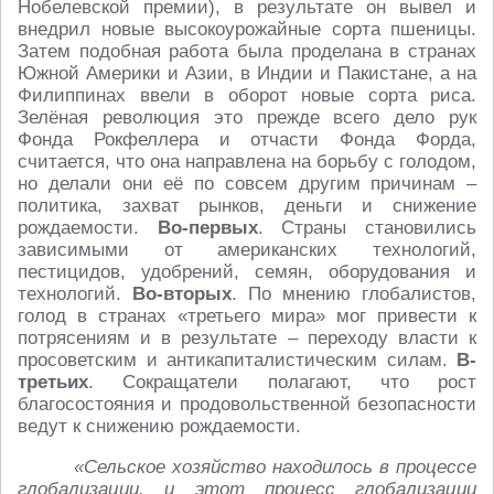
Нобелевской премии), в результате он вывел и
внедрил новые высокоурожайные сорта пшеницы.
Затем подобная работа была проделана в странах
Южной Америки и Азии, в Индии и Пакистане, а на
Филиппинах ввели в оборот новые сорта риса.
Зелёная революция это прежде всего дело рук
Фонда Рокфеллера и отчасти Фонда Форда,
считается, что она направлена на борьбу с голодом,
но делали они её по совсем другим причинам –
политика, захват рынков, деньги и снижение
рождаемости.
Во-первых
. Страны становились
зависимыми от американских технологий,
пестицидов, удобрений, семян, оборудования и
технологий.
Во-вторых
. По мнению глобалистов,
голод в странах «третьего мира» мог привести к
потрясениям и в результате – переходу власти к
просоветским и антикапиталистическим силам.
В-
третьих
. Сокращатели полагают, что рост
благосостояния и продовольственной безопасности
ведут к снижению рождаемости.
«Сельское хозяйство находилось в процессе
глобализации, и этот процесс глобализации