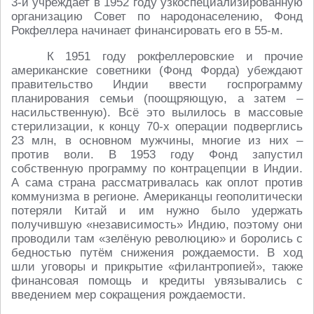
3-й учреждает в 1952 году узкоспециализированную
организацию Совет по народонаселению, Фонд
Рокфеллера начинает финансировать его в 55-м.
К 1951 году рокфеллеровские и прочие
американские советники (Фонд Форда) убеждают
правительство Индии ввести госпрограмму
планирования семьи (поощряющую, а затем –
насильственную). Всё это вылилось в массовые
стерилизации, к концу 70-х операции подверглись
23 млн, в основном мужчины, многие из них –
против воли. В 1953 году Фонд запустил
собственную программу по контрацепции в Индии.
А сама страна рассматривалась как оплот против
коммунизма в регионе. Американцы геополитически
потеряли Китай и им нужно было удержать
получившую «независимость» Индию, поэтому они
проводили там «зелёную революцию» и боролись с
бедностью путём снижения рождаемости. В ход
шли уговоры и прикрытие «филантропией», также
финансовая помощь и кредиты увязывались с
введением мер сокращения рождаемости.