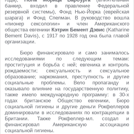
банкир, входил в правление Федеральной
резервной системы), Фонд Нью-Йорка (еврейская
шарага) и Фонд Спелман. В руководство вошла
«пионер сексологии» и член Американского
общества евгеники
Кэтрин Бемент Дэвис
(Katharine
Bement Davis), с 1917 по 1928 год она была главой
организации.
Бюро финансировало и само занималось
исследованиями по следующим темам:
проституция и борьба с ней; евгеника и контроль
рождаемости; сексуальность и сексуальное
образование; наркомания, преступность и другие
социальные проблемы. Вело пропаганду и
оказывало влияние на государственную политику,
также имело международную программу: в 30-х
годах британское Общество евгеники, Бюро
социальной гигиены и другие деньги Рокфеллеров
доминировали в исследованиях по контрацепции в
Британии. Также Рокфеллер-мл. создал и
финансировал Американскую ассоциацию
социальной гигиены.