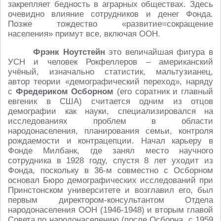
закрепляет бедность в аграрных обществах. Здесь
очевидно влияние сотрудников и денег Фонда.
Позже тождество «развитие=сокращение
населения» примут все, включая ООН.
Фрэнк Ноутстейн
это величайшая фигура в
УСН и человек Рокфеллеров – американский
учёный, изначально статистик, мальтузианец,
автор теории «демографический переход», наряду
с
Фредериком Осборном
(его соратник и главный
евгеник в США) считается одним из отцов
демографии как науки, специализировался на
исследованиях проблем в области
народонаселения, планирования семьи, контроля
рождаемости и контрацепции. Начал карьеру в
Фонде Милбанк, где занял место научного
сотрудника в 1928 году, спустя 8 лет уходит из
Фонда, поскольку в 36-м совместно с Осборном
основал Бюро демографических исследований при
Принстонском университете и возглавил его, был
первым директором-консультантом Отдела
народонаселения ООН (1946-1948) и вторым главой
Совета по народонаселению (после Осборна, с 1959