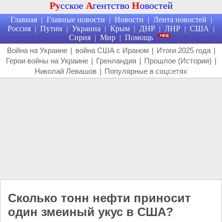
Ру
сское
А
гентство
Н
овостей
Главная
Главные новости
Новости
Лента новостей
|
|
|
|
Россия
Путин
Украина
Крым
ДНР
ЛНР
США
|
|
|
|
|
|
|
Сирия
Мир
Помощь
|
|
Война на Украине
|
война США с Ираном
|
Итоги 2025 года
|
Герои войны на Украине
|
Гренландия
|
Прошлое (История)
|
Николай Левашов
|
Популярные в соцсетях
Сколько тонн нефти приносит
один змеиный укус в США?