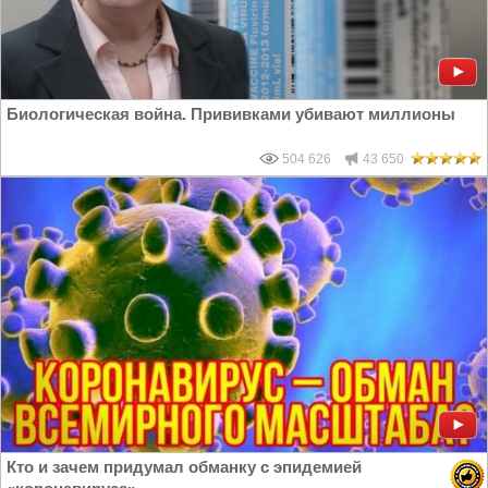
Биологическая война. Прививками убивают миллионы
504 626
43 650
Кто и зачем придумал обманку с эпидемией