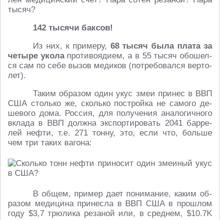
тысяч?
142 тысячи баксов!
Из них, к при­ме­ру,
68 тысяч была плата за
четыре укола
про­ти­во­яди­ем, а в 55 тысяч обо­шел­
ся сам по себе вызов ме­ди­ков (по­тре­бо­вал­ся вер­то­
лет).
Таким об­ра­зом один укус змеи принес в ВВП
США столь­ко же, сколь­ко по­строй­ка не самого де­
ше­во­го дома. Россия, для по­лу­че­ния ана­ло­гич­но­го
вклада в ВВП должна экс­пор­ти­ро­вать 2041 бар­ре­
лей нефти, т.е. 271 тонну, это, если что, больше
чем три таких вагона:
В общем, пример дает по­ни­ма­ние, каким об­
ра­зом ме­ди­ци­на при­нес­ла в ВВП США в про­шлом
году $3,7 трюли­ка ре­за­ной или, в сред­нем, $10.7K