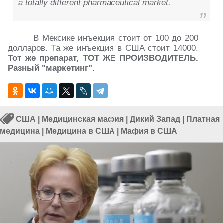
a totally different pharmaceutical market.
В Мек­си­ке инъ­ек­ция стоит от 100 до 200
дол­ла­ров. Та же инъ­ек­ция в США стоит 14000.
Тот же пре­па­рат, ТОТ ЖЕ ПРО­ИЗ­ВО­ДИ­ТЕЛЬ.
Разный "мар­ке­тинг".
США
|
Медицинская мафия
|
Дикий Запад
|
Платная
медицина
|
Медицина в США
|
Мафия в США