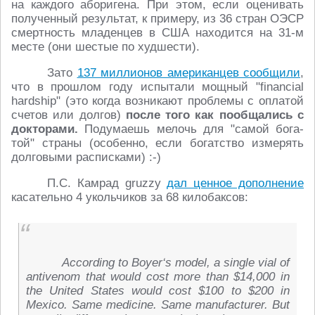
на каж­до­го або­ри­ге­на. При этом, если оце­ни­вать
по­лу­чен­ный ре­зуль­тат, к при­ме­ру, из 36 стран ОЭСР
смерт­ность мла­ден­цев в США на­хо­дит­ся на 31-м
месте (они шестые по худ­ше­сти).
Зато
137 мил­ли­о­нов аме­ри­кан­цев со­об­щи­ли
,
что в про­шлом году ис­пы­та­ли мощный "financial
hardship" (это когда воз­ни­ка­ют про­бле­мы с опла­той
счетов или долгов)
после того как по­об­ща­лись с
док­то­ра­ми.
По­ду­ма­ешь мелочь для "самой бо­га­
той" страны (осо­бен­но, если бо­гат­ство из­ме­рять
дол­го­вы­ми рас­пис­ка­ми) :-)
П.С. Камрад gruzzy
дал ценное до­пол­не­ние
ка­са­тель­но 4 уколь­чи­ков за 68 ки­ло­бак­сов:
According to Boyer‘s model, a single vial of
antivenom that would cost more than $14,000 in
the United States would cost $100 to $200 in
Mexico. Same medicine. Same manufacturer. But