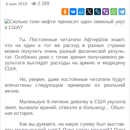
2 289
6 мая 2019
Гы. По­сто­ян­ные чи­та­те­ли Аф­тер­Шок знают,
что на один и тот же расход в разных стра­нах
можно по­лу­чить очень разный фи­зи­че­ский ре­зуль­
тат. Осо­бен­но дико с точки зрения по­лу­ча­е­мо­го ре­
зуль­та­та вы­гля­дят рас­хо­ды на армию и ме­ди­ци­ну
США.
Но, уверен, даже по­сто­ян­ные чи­та­те­ли будут
впе­чат­ле­ны сле­ду­ю­щим при­ме­ром из ре­аль­ной
жизни.
Ма­лень­кую 9-летнюю де­воч­ку в США уку­си­ла
змея, вы­зва­ли врачей, от­вез­ли в боль­ни­цу... Обыч­
ная ис­то­рия.
Как вы ду­ма­е­те, на какую сумму был вы­став­
лен ме­ди­цин­ский счет? Пара сотен ре­за­ной? Пара