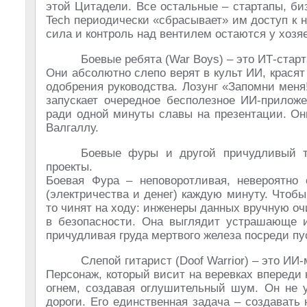
этой Цитадели. Все остальные – стартапы, биз
Tech периодически «сбрасывает» им доступ к 
сила и контроль над вентилем остаются у хозя
Боевые ребята (War Boys) – это ИТ-стар
Они абсолютно слепо верят в культ ИИ, крася
одобрения руководства. Лозунг «Запомни меня!
запускает очередное бесполезное ИИ-прилож
ради одной минуты славы на презентации. Они
Валгаллу.
Боевые фуры и другой причудливый т
проекты.
Боевая Фура – неповоротливая, невероятно 
(электричества и денег) каждую минуту. Чтобы
то чинят на ходу: инженеры данных вручную о
в безопасности. Она выглядит устрашающе и
причудливая груда мертвого железа посреди пу
Слепой гитарист (Doof Warrior) – это ИИ-
Персонаж, который висит на веревках впереди 
огнем, создавая оглушительный шум. Он не у
дороги. Его единственная задача – создавать