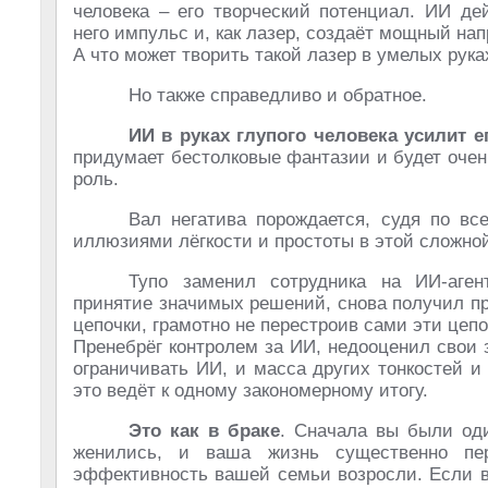
человека – его творческий потенциал. ИИ д
него импульс и, как лазер, создаёт мощный на
А что может творить такой лазер в умелых рука
Но также справедливо и обратное.
ИИ в руках глупого человека усилит е
придумает бестолковые фантазии и будет оче
роль.
Вал негатива порождается, судя по все
иллюзиями лёгкости и простоты в этой сложной
Тупо заменил сотрудника на ИИ-аген
принятие значимых решений, снова получил пр
цепочки, грамотно не перестроив сами эти цепо
Пренебрёг контролем за ИИ, недооценил свои з
ограничивать ИИ, и масса других тонкостей 
это ведёт к одному закономерному итогу.
Это как в браке
. Сначала вы были од
женились, и ваша жизнь существенно пе
эффективность вашей семьи возросли. Если вы