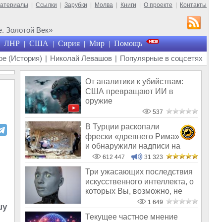
материалы
|
Ссылки
|
Зарубки
|
Молва
|
Книги
|
О проекте
|
Контакты
. Золотой Век»
ЛНР
США
Сирия
Мир
Помощь
|
|
|
|
е (История)
|
Николай Левашов
|
Популярные в соцсетях
От аналитики к убийствам:
США превращают ИИ в
оружие
537
В Турции раскопали
фрески «древнего Рима»
и обнаружили надписи на
Русском!
612 447
31 323
Три ужасающих последствия
искусственного интеллекта, о
которых Вы, возможно, не
зад
1 649
шу
Текущее частное мнение