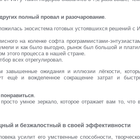
других полный провал и разочарование
.
 сложилась экосистема готовых устоявшихся решений с 
писного на коленке софта программистами-энтузиаста
к умели и как было выгодно, рынок был большой и плати
м этого процесса в нашей стране.
тбор всех отрегулировал.
м завышенные ожидания и иллюзии лёгкости, котор
т ещё и вожделенное сокращение затрат и быстр
 понравиться
.
просто умное зеркало, которое отражает вам то, что 
ощный и безжалостный в своей эффективности
овека усилит его умственные способности, творческо