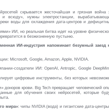
росетей скрывается жесточайшая и грязная война 
е и всюду», нужны электростанции, вырабатывающ
 реки воды для охлаждения дата-центров и дефицитн
ми» ИИ, но реальная битва идет на уровне физическо
 превратится в безжизненную пустыню.
еменная ИИ-индустрия напоминает безумный заезд 
ции: Microsoft, Google, Amazon, Apple, NVIDIA.
пании-создатели ИИ: OpenAI, Antropic, Google DeepMin
ролирует цифровые инструменты, без которых невозмож
» доноров крови. Big Tech превращает человеческий оп
анные для обучения своих нейросетей, которые буд
пыта.
го мира»
: чипы NVIDIA (вода) и гигантские дата-центры