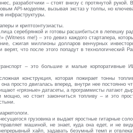
нес, разработчики – стоят внизу с протянутой рукой. B
новым API-моделям, вызывая экстаз у толпы, но ключев
ев инфраструктуры.
таперы и криптоэнтузиасты.
т лица серебрянкой и готовы расшибиться в лепешку ра
» (Witness me!) – это девиз каждого стартапера, котор
ение, сжигая миллионы долларов венчурных инвестор
 верят, что после этого попадут в технологический Ра
ранспорт – это большие и малые корпоративные И
сложная конструкция, которая пожирает тонны топли
 она просто двигалась вперед, внутри нее постоянно чт
чищают «грязные» датасеты, а программисты латают ды
 мощно, но стоит закончиться топливу – и это прос
стыни.
маркетологи.
несущегося грузовика и выдает яростные гитарные соло
правляет машиной, не знает, куда она едет, и не вид
 непрерывный хайп, задавать безумный темп и отвлека