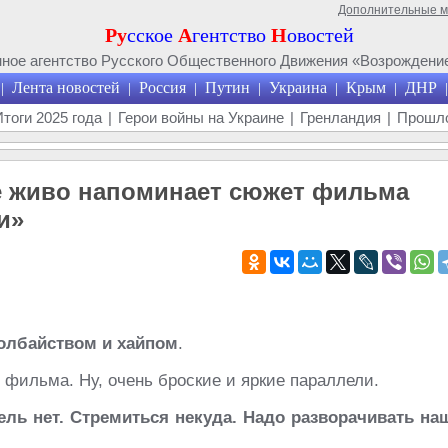
Дополнительные 
Ру
сское
А
гентство
Н
овостей
ое агентство Русского Общественного Движения «Возрождение
Лента новостей
Россия
Путин
Украина
Крым
ДНР
|
|
|
|
|
|
|
Итоги 2025 года
|
Герои войны на Украине
|
Гренландия
|
Прошло
е живо напоминает сюжет фильма
и»
долбайством и хайпом
.
 фильма. Ну, очень броские и яркие параллели.
ль нет. Стремиться некуда. Надо разворачивать на