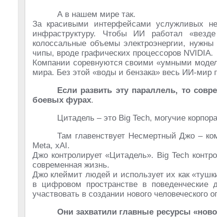
А в нашем мире так.
За красивыми интерфейсами услужливых ней
инфраструктуру. Чтобы ИИ работал «везд
колоссальные объемы электроэнергии, нужны
чипы, вроде графических процессоров NVIDIA.
Компании соревнуются своими «умными моделя
мира. Без этой «воды и бензака» весь ИИ-мир
Если развить эту параллель, то совр
боевых фурах
.
Цитадель – это Big Tech, могучие корпора
Там главенствует Несмертный Джо – ком
Meta, xAI.
Джо контролирует «Цитадель». Big Tech конт
современная жизнь.
Джо клеймит людей и использует их как «тушки
в цифровом пространстве в поведенческие д
участвовать в создании нового человеческого о
Они захватили главные ресурсы «ново