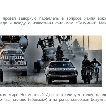
 провёл задорную параллель в вопросе хайпа вокр
везде и всюду с известным фильмом «Безумный Мак
ском мире Несмертный Джо контролирует толпу, влад
ют за топливо («бензак») и патроны, совершая безумн