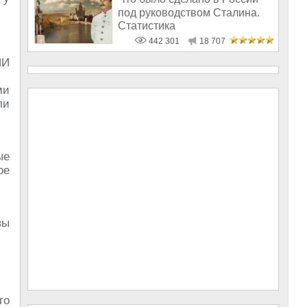
под руководством Сталина.
Статистика
442 301
18 707
ИИ
ми
ли
ые
ое
вы
го