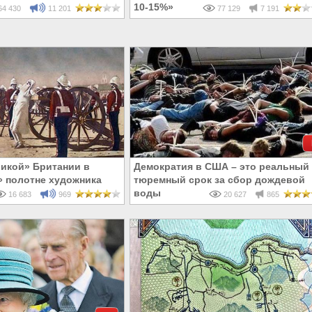
10-15%»
4 430
11 201
77 129
7 191
ликой» Британии в
Демократия в США – это реальный
 полотне художника
тюремный срок за сбор дождевой
воды
16 683
969
20 627
865