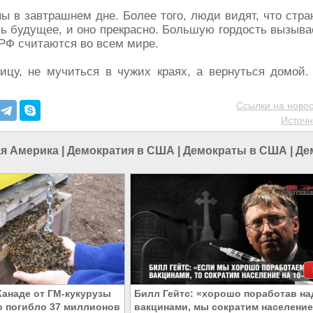
ы в завтрашнем дне. Более того, люди видят, что стра
ть будущее, и оно прекрасно. Большую гордость вызыва
 РФ считаются во всем мире.
ицу, не мучиться в чужих краях, а вернуться домой.
Ссылки на новос
Источн
ая Америка
|
Демократия в США
|
Демократы в США
|
Де
Канаде от ГМ-кукурузы
Билл Гейтс: «хорошо поработав на
 погибло 37 миллионов
вакцинами, мы сократим население