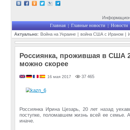
Информационн
Главная
Главные новости
Новости
|
|
Актуально:
Война на Украине
|
война США с Ираном
|
Россиянка, прожившая в США 2
можно скорее
37 465
16 мая 2017
Россиянка Ирина Цезарь, 20 лет назад уеха
поступке, поломавшем жизнь всей ее семье. 
иначе.