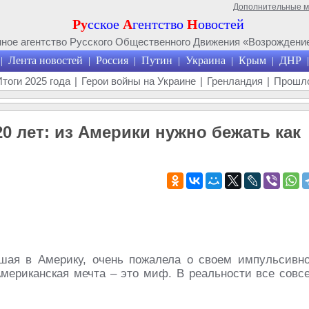
Дополнительные 
Ру
сское
А
гентство
Н
овостей
ое агентство Русского Общественного Движения «Возрождение
Лента новостей
Россия
Путин
Украина
Крым
ДНР
|
|
|
|
|
|
|
Итоги 2025 года
|
Герои войны на Украине
|
Гренландия
|
Прошло
0 лет: из Америки нужно бежать как
вшая в Америку, очень пожалела о своем импульсивн
Американская мечта – это миф. В реальности все совс