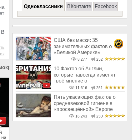
Одноклассники
ВКонтакте
Facebook
на
ет
 В
США без маски: 35
занимательных фактов о
ть
«Великой Америке»
ик
8 277
252
мократия в мире
|
Россия и США
10 Фактов об Англии,
которые навсегда изменят
твоё мнение о
Великобритании и короле
11 616
251
Пять ужасающих фактов о
средневековой гигиене в
«просвещённой» Европе
16 243
250
д
 на