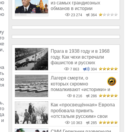
но
из самых грандиозных
е,
обманов в истории
но
человечества
23 274
364
му
то
ке
и,
Прага в 1938 году и в 1968
году. Как чехи встречали
фашистов и русских
на
7 863
304
ть
Лагеря смерти, о
ую
которых скромно
ля
помалкивают «историки» и
«правозащитники»
8 216
286
ь,
Как «просвещённая» Европа
то
пробовала привить
да
«отсталым русским» свои
 и
ценности. 18+
10 363
285
СМИ Германии развернули