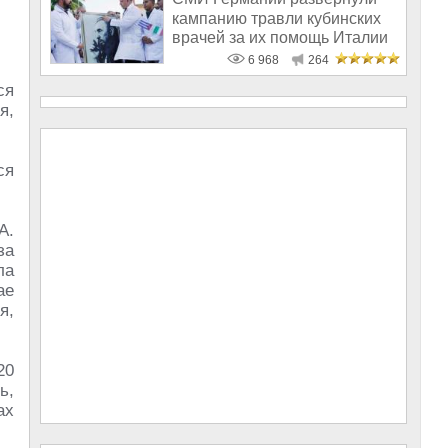
кампанию травли кубинских
врачей за их помощь Италии
6 968
264
ся
я,
ся
А.
за
ла
ае
я,
20
ь,
ах