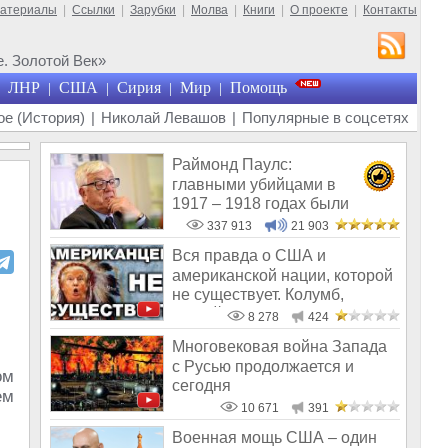
материалы
|
Ссылки
|
Зарубки
|
Молва
|
Книги
|
О проекте
|
Контакты
. Золотой Век»
ЛНР
США
Сирия
Мир
Помощь
|
|
|
|
е (История)
|
Николай Левашов
|
Популярные в соцсетях
Раймонд Паулс:
главными убийцами в
1917 – 1918 годах были
латыши и евреи, а не русс
337 913
21 903
Вся правда о США и
американской нации, которой
не существует. Колумб,
закрой Америк
8 278
424
Многовековая война Запада
с Русью продолжается и
ом
сегодня
ем
10 671
391
Военная мощь США – один