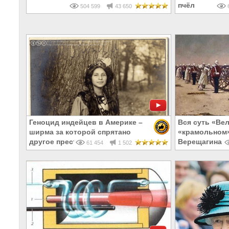
пчёл
504 599
43 650
6
Геноцид индейцев в Америке –
Вся суть «Ве
ширма за которой спрятано
«крамольном»
другое преступление европейцев
Верещагина
61 454
1 502