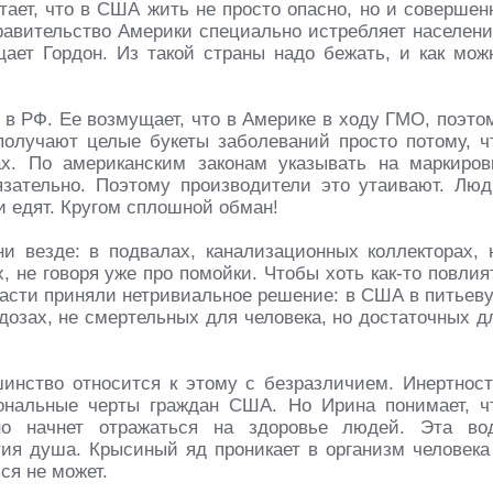
ает, что в США жить не просто опасно, но и совершен
равительство Америки специально истребляет населени
ает Гордон. Из такой страны надо бежать, и как мож
 в РФ. Ее возмущает, что в Америке в ходу ГМО, поэто
олучают целые букеты заболеваний просто потому, ч
х. По американским законам указывать на маркиров
ательно. Поэтому производители это утаивают. Люд
и едят. Кругом сплошной обман!
ни везде: в подвалах, канализационных коллекторах, 
 не говоря уже про помойки. Чтобы хоть как-то повлия
ласти приняли нетривиальное решение: в США в питьев
дозах, не смертельных для человека, но достаточных д
инство относится к этому с безразличием. Инертност
ональные черты граждан США. Но Ирина понимает, ч
но начнет отражаться на здоровье людей. Эта во
тия душа. Крысиный яд проникает в организм человека
ся не может.