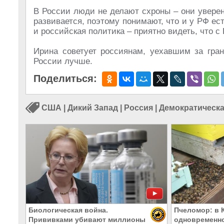
В России люди не делают схроны – они уверен
развивается, поэтому понимают, что и у РФ ес
и российская политика – приятно видеть, что с
Ирина советует россиянам, уехавшим за гран
России лучше.
Поделиться:
США
|
Дикий Запад
|
Россия
|
Демократическ
Биологическая война.
Пчеломор: в 
Прививками убивают миллионы
одновременно