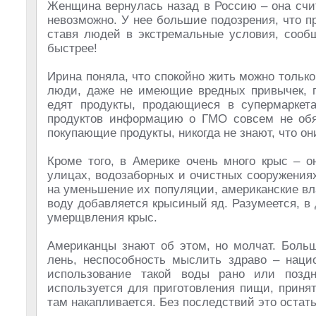
Женщина вернулась назад в Россию – она счит
невозможно. У нее большие подозрения, что п
ставя людей в экстремальные условия, сообщ
быстрее!
Ирина поняла, что спокойно жить можно только
люди, даже не имеющие вредных привычек, п
едят продукты, продающиеся в супермаркета
продуктов информацию о ГМО совсем не обяз
покупающие продукты, никогда не знают, что он
Кроме того, в Америке очень много крыс – о
улицах, водозаборных и очистных сооружениях,
на уменьшение их популяции, американские в
воду добавляется крысиный яд. Разумеется, в 
умерщвления крыс.
Американцы знают об этом, но молчат. Больш
лень, неспособность мыслить здраво – наци
использование такой воды рано или позд
используется для приготовления пищи, приня
там накапливается. Без последствий это остать