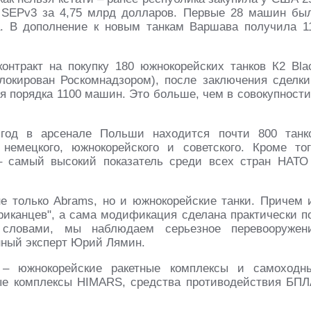
SEPv3 за 4,75 млрд долларов. Первые 28 машин бы
а. В дополнение к новым танкам Варшава получила 1
онтракт на покупку 180 южнокорейских танков К2 Bla
блокирован Роскомнадзором), после заключения сделки
я порядка 1100 машин. Это больше, чем в совокупности
год в арсенале Польши находится почти 800 танк
немецкого, южнокорейского и советского. Кроме тог
– самый высокий показатель среди всех стран НАТО
е только Abrams, но и южнокорейские танки. Причем 
риканцев", а сама модификация сделана практически п
 словами, мы наблюдаем серьезное перевооружен
енный эксперт Юрий Лямин.
 – южнокорейские ракетные комплексы и самоходн
ные комплексы HIMARS, средства противодействия БПЛ