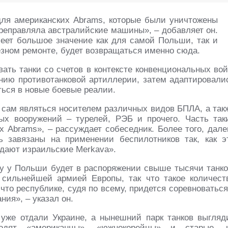
для американских Abrams, которые были уничтожены
реправляла австралийские машины», – добавляет он.
еет большое значение как для самой Польши, так и
езном ремонте, будет возвращаться именно сюда.
ать танки со счетов в контексте конвенциональных вой
нию противотанковой артиллерии, затем адаптировали
ться в новые боевые реалии.
т сам являться носителем различных видов БПЛА, а так
ых вооружений – турелей, РЭБ и прочего. Часть так
 Abrams», – рассуждает собеседник. Более того, дале
 завязаны на применении беспилотников так, как э
адают израильские Merkava».
оду у Польши будет в распоряжении свыше тысячи танко
сильнейшей армией Европы, так что такое количест
что республике, судя по всему, придется соревноваться
ния», – указал он.
 уже отдали Украине, а нынешний парк танков выгляд
одят «американцы», «южнокорейцы» и старые, 