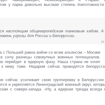
том у парка довольно высокая степень боеготовности
ся настоящим общеевропейским танковым хабом. А
овень угрозы для России и Белоруссии.
на с Польшей равна войне со всем альянсом – Москве
 в силу разницы совокупных военных потенциалов.
тро перейдет в ядерную фазу. Наша страна не хочет
 к нему тоже. Недаром сейчас проводятся белорусск
же сейчас усиливает свою группировку в Белоруссии
ется и укрепляется Ленинградский военный округ, котор
зам с северо-запада. «Ну, а ядерная триада всегда 