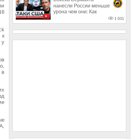
ли
нанесли России меньше
урона чем они: Как
16
Американцы умеют
1 031
«дружить»
ck
 к
 у
ов
о,
 в
их
од
ие
ые
А,