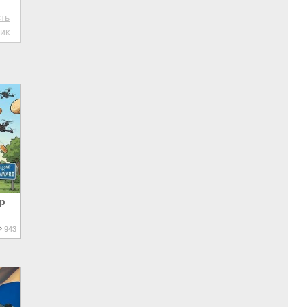
ть
ик
р
943