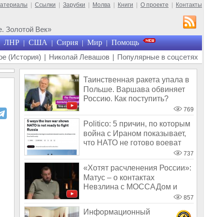
материалы
|
Ссылки
|
Зарубки
|
Молва
|
Книги
|
О проекте
|
Контакты
. Золотой Век»
ЛНР
США
Сирия
Мир
Помощь
|
|
|
|
е (История)
|
Николай Левашов
|
Популярные в соцсетях
Таинственная ракета упала в
Польше. Варшава обвиняет
Россию. Как поступить?
769
Politico: 5 причин, по которым
война с Ираном показывает,
что НАТО не готово воеват
737
«Хотят расчленения России»:
Матус – о контактах
Невзлина с МОССАДом и
Ходорковского
857
Информационный