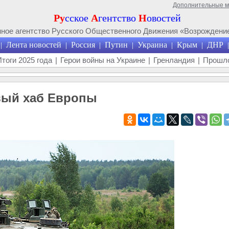
Дополнительные 
Ру
сское
А
гентство
Н
овостей
ое агентство Русского Общественного Движения «Возрождение
Лента новостей
Россия
Путин
Украина
Крым
ДНР
|
|
|
|
|
|
|
Итоги 2025 года
|
Герои войны на Украине
|
Гренландия
|
Прошло
вый хаб Европы