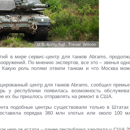
тий в мире сервис-центр для танков Abrams, продолж
ооружений. По мнению экспертов, все это – звенья одн
 Какую роль поляки отвели танкам и что Москва мож
цированный центр для танков Abrams, сообщил премье
ерь у республики появилась возможность обслужива
ее их бы пришлось отправлять на ремонт в США.
ента подобные центры существовали только в Штатах
составила порядка 360 млн злотых или около 100 м
как нельзя кстати – ранее республика закупила у США 2