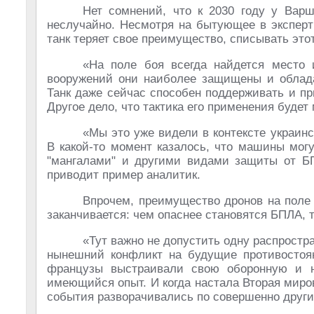
Нет сомнений, что к 2030 году у Вар
неслучайно. Несмотря на бытующее в эксперт
танк теряет свое преимущество, списывать этот
«На поле боя всегда найдется место 
вооружений они наиболее защищены и облада
Танк даже сейчас способен поддерживать и пр
Другое дело, что тактика его применения будет
«Мы это уже видели в контексте украинс
В какой-то момент казалось, что машины мог
"мангалами" и другими видами защиты от Б
приводит пример аналитик.
Впрочем, преимущество дронов на поле 
заканчивается: чем опаснее становятся БПЛА, 
«Тут важно не допустить одну распростр
нынешний конфликт на будущие противостоя
французы выстраивали свою оборонную и на
имеющийся опыт. И когда настала Вторая миро
события разворачивались по совершенно другим