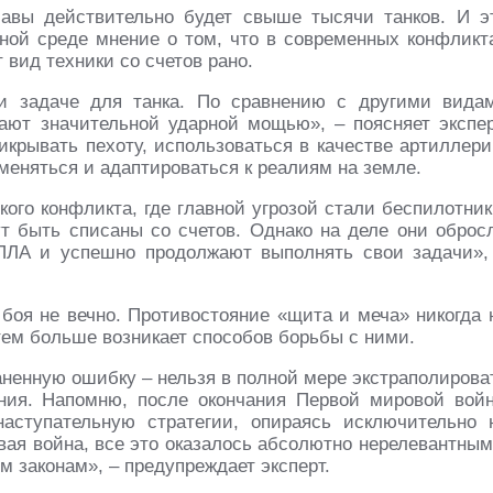
шавы действительно будет свыше тысячи танков. И э
ной среде мнение о том, что в современных конфликт
 вид техники со счетов рано.
и задаче для танка. По сравнению с другими вида
ют значительной ударной мощью», – поясняет экспер
икрывать пехоту, использоваться в качестве артиллери
 меняться и адаптироваться к реалиям на земле.
кого конфликта, где главной угрозой стали беспилотник
ут быть списаны со счетов. Однако на деле они оброс
ПЛА и успешно продолжают выполнять свои задачи»,
боя не вечно. Противостояние «щита и меча» никогда 
тем больше возникает способов борьбы с ними.
аненную ошибку – нельзя в полной мере экстраполирова
ния. Напомню, после окончания Первой мировой вой
ступательную стратегии, опираясь исключительно 
вая война, все это оказалось абсолютно нерелевантным
 законам», – предупреждает эксперт.