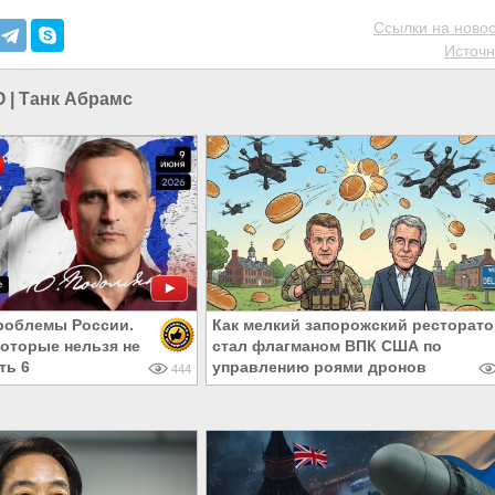
Ссылки на новос
Источн
О
|
Танк Абрамс
роблемы России.
Как мелкий запорожский ресторато
которые нельзя не
стал флагманом ВПК США по
ть 6
управлению роями дронов
444