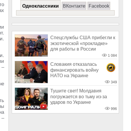
то
Одноклассники
ВКонтакте
Facebook
ах
ми
т.
Спецслужбы США прибегли к
и.
экзотической «прокладке»
для работы в России
и.
1 084
ли
Словакия отказалась
 –
финансировать войну
НАТО на Украине
349
не
Тушите свет! Молдавия
погружается во тьму из-за
ть
ударов по Украине
ны
996
на
 –