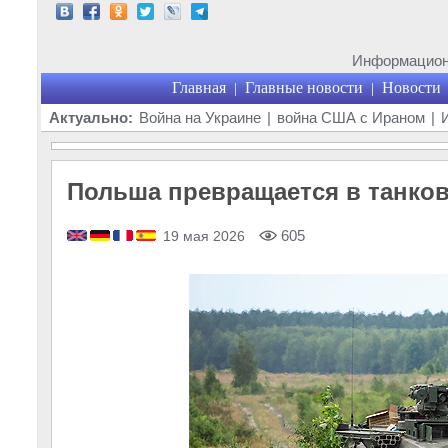
Информационн
Главная
Главные новости
Новости
|
|
Актуально:
Война на Украине
|
война США с Ираном
|
Польша превращается в танко
605
19 мая 2026