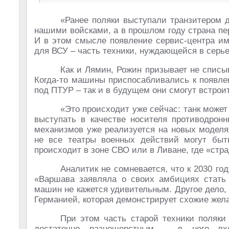
«Ранее поляки выступали транзитером 
нашими войсками, а в прошлом году страна пе
И в этом смысле появление сервис-центра им
для ВСУ – часть техники, нуждающейся в серь
Как и Лямин, Рожин призывает не списыв
Когда-то машины приспосабливались к появле
под ПТУР – так и в будущем они смогут встрои
«Это происходит уже сейчас: танк може
выступать в качестве носителя противодронн
механизмов уже реализуется на новых моделях
не все театры военных действий могут быть
происходит в зоне СВО или в Ливане, где «стр
Аналитик не сомневается, что к 2030 г
«Варшава заявляла о своих амбициях стать 
машин не кажется удивительным. Другое дело, 
Германией, которая демонстрирует схожие жела
При этом часть старой техники поляки
достаточно разношерстным – в него вх