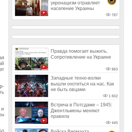
укронацизм отравляет
население Украины
787
Правда помогает выжить.
Сопротивление на Украине
ая
ой
ет
863
Западные техно-волки
вышли охотиться на нас. Как
р-
не быть овцами
ть
1 602
Встреча в Потсдаме – 1945:
 и
Джентльмены меняют
лн
правила
445
50
Войска Вермахта