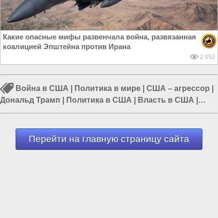
Какие опасные мифы развенчала война, развязанная
коалицией Эпштейна против Ирана
2 052
Война в США
|
Политика в мире
|
США – агрессор
|
Дональд Трамп
|
Политика в США
|
Власть в США
|
Трамп в США
Перейти на главную страницу сайта