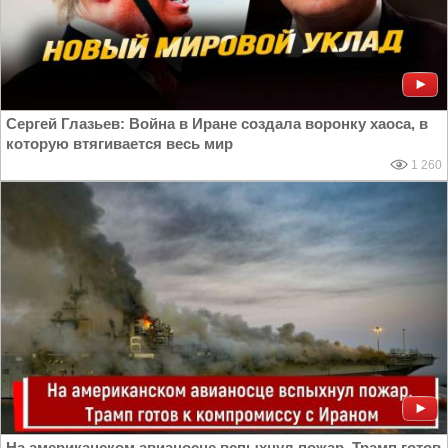
Сергей Глазьев: Война в Иране создала воронку хаоса, в
которую втягивается весь мир
1 260
На американском авианосце вспыхнул пожар. Трамп готов