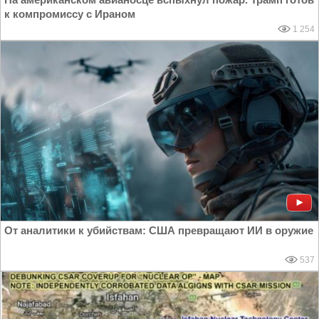
к компромиссу с Ираном
1 254
От аналитики к убийствам: США превращают ИИ в оружие
537