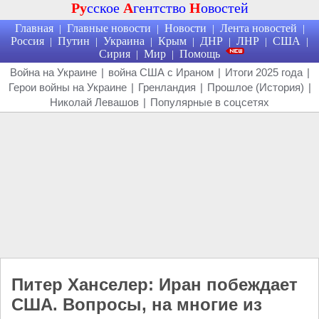
Ру
сское
А
гентство
Н
овостей
Главная
Главные новости
Новости
Лента новостей
|
|
|
|
Россия
Путин
Украина
Крым
ДНР
ЛНР
США
|
|
|
|
|
|
|
Сирия
Мир
Помощь
|
|
Война на Украине
|
война США с Ираном
|
Итоги 2025 года
|
Герои войны на Украине
|
Гренландия
|
Прошлое (История)
|
Николай Левашов
|
Популярные в соцсетях
Питер Ханселер: Иран побеждает
США. Вопросы, на многие из