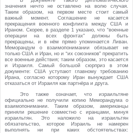
В документе такого дипломатического
значения ничто не оставлено на волю случая.
Таким образом, на первом месте стоит самый
важный момент. Соглашение не касается
прекращения военного конфликта между США и
Ираном. Скорее, в разделе 1 указано, что “военные
операции на всех фронтах” должны быть
прекращены, и в нём прямо упоминается Ливан.
Меморандум о взаимопонимании обязывает не
только США и Иран, но и “их союзников” прекратить
все военные действия; таким образом, это касается
и Израиля. Самый большой сюрприз в этом
документе: США уступают главному требованию
Ирана, согласно которому Иран вынуждает США
отказаться от Израиля как партнёра и друга.
Это также означает, что израильтяне
официально не получили копию Меморандума о
взаимопонимании. Таким образом, американцы
приняли решение совместно с иранцами, минуя
израильтян. Это наложило на израильтян
обязательство, которое Израиль не намерен
выполнять ни при каких обстоятельствах: