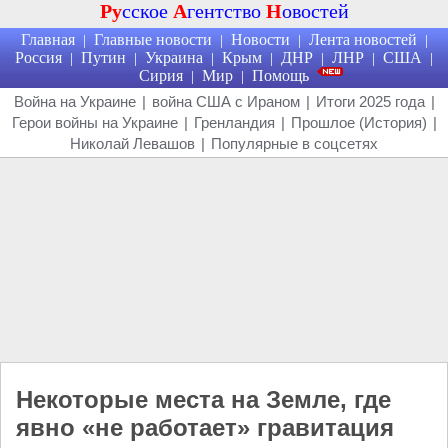
Ру
сское
А
гентство
Н
овостей
Главная
Главные новости
Новости
Лента новостей
|
|
|
|
Россия
Путин
Украина
Крым
ДНР
ЛНР
США
|
|
|
|
|
|
|
Сирия
Мир
Помощь
|
|
Война на Украине
|
война США с Ираном
|
Итоги 2025 года
|
Герои войны на Украине
|
Гренландия
|
Прошлое (История)
|
Николай Левашов
|
Популярные в соцсетях
Некоторые места на Земле, где
явно «не работает» гравитация