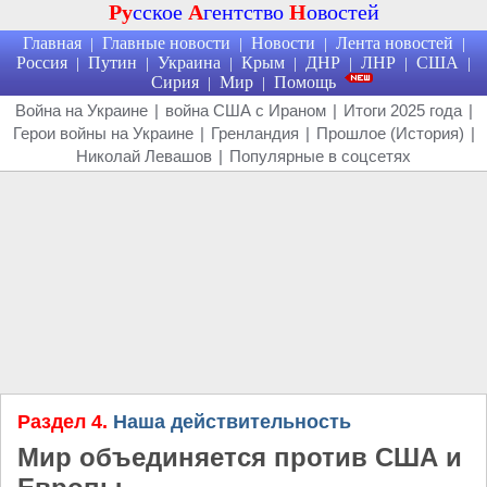
Ру
сское
А
гентство
Н
овостей
Главная
Главные новости
Новости
Лента новостей
|
|
|
|
Россия
Путин
Украина
Крым
ДНР
ЛНР
США
|
|
|
|
|
|
|
Сирия
Мир
Помощь
|
|
Война на Украине
|
война США с Ираном
|
Итоги 2025 года
|
Герои войны на Украине
|
Гренландия
|
Прошлое (История)
|
Николай Левашов
|
Популярные в соцсетях
Раздел 4.
Наша действительность
Мир объединяется против США и