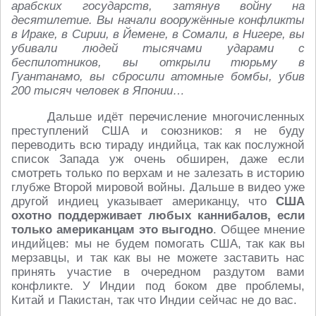
арабских государств, затянув войну на
десятилетие. Вы начали вооружённые конфликты
в Ираке, в Сирии, в Йемене, в Сомали, в Нигере, вы
убивали людей тысячами ударами с
беспилотников, вы открыли тюрьму в
Гуантанамо, вы сбросили атомные бомбы, убив
200 тысяч человек в Японии…
Дальше идёт перечисление многочисленных
преступлений США и союзников: я не буду
переводить всю тираду индийца, так как послужной
список Запада уж очень обширен, даже если
смотреть только по верхам и не залезать в историю
глубже Второй мировой войны. Дальше в видео уже
другой индиец указывает американцу, что
США
охотно поддерживает любых каннибалов, если
только американцам это выгодно
. Общее мнение
индийцев: мы не будем помогать США, так как вы
мерзавцы, и так как вы не можете заставить нас
принять участие в очередном раздутом вами
конфликте. У Индии под боком две проблемы,
Китай и Пакистан, так что Индии сейчас не до вас.