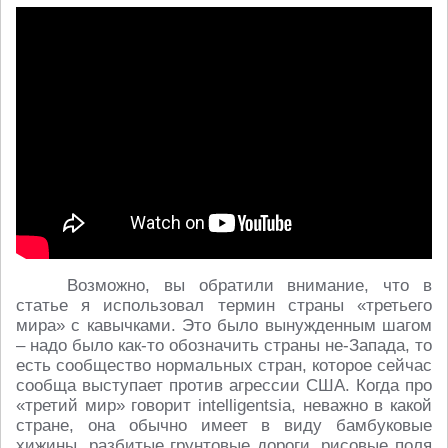
Возможно, вы обратили внимание, что в
статье я использовал термин страны «третьего
мира» с кавычками. Это было вынужденным шагом
– надо было как-то обозначить страны не-Запада, то
есть сообщество нормальных стран, которое сейчас
сообща выступает против агрессии США. Когда про
«третий мир» говорит intelligentsia, неважно в какой
стране, она обычно имеет в виду бамбуковые
хижины, разбитые грунтовые дороги, рисовые поля