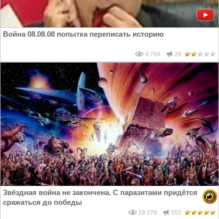
Война 08.08.08 попытка переписать историю
4 794
26
Звёздная война не закончена. С паразитами придётся
сражаться до победы
19 278
552