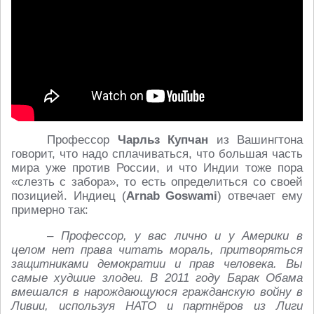
Профессор
Чарльз Купчан
из Вашингтона
говорит, что надо сплачиваться, что большая часть
мира уже против России, и что Индии тоже пора
«слезть с забора», то есть определиться со своей
позицией. Индиец (
Arnab Goswami
) отвечает ему
примерно так:
– Профессор, у вас лично и у Америки в
целом нет права читать мораль, притворяться
защитниками демократии и прав человека. Вы
самые худшие злодеи. В 2011 году Барак Обама
вмешался в нарождающуюся гражданскую войну в
Ливии, используя НАТО и партнёров из Лиги