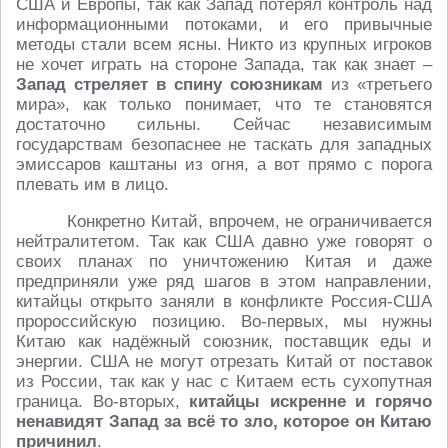
США и Европы, так как Запад потерял контроль над
информационными потоками, и его привычные
методы стали всем ясны. Никто из крупных игроков
не хочет играть на стороне Запада, так как знает –
Запад стреляет в спину союзникам
из «третьего
мира», как только понимает, что те становятся
достаточно сильны. Сейчас независимым
государствам безопаснее не таскать для западных
эмиссаров каштаны из огня, а вот прямо с порога
плевать им в лицо.
Конкретно Китай, впрочем, не ограничивается
нейтралитетом. Так как США давно уже говорят о
своих планах по уничтожению Китая и даже
предприняли уже ряд шагов в этом направлении,
китайцы открыто заняли в конфликте Россия-США
пророссийскую позицию. Во-первых, мы нужны
Китаю как надёжный союзник, поставщик еды и
энергии. США не могут отрезать Китай от поставок
из России, так как у нас с Китаем есть сухопутная
граница. Во-вторых,
китайцы искренне и горячо
ненавидят Запад за всё то зло, которое он Китаю
причинил
.