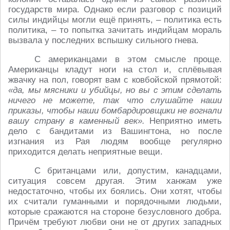
государств мира. Однако если разговор с позиций
силы индийцы могли ещё принять, – политика есть
политика, – то попытка зачитать индийцам мораль
вызвала у последних вспышку сильного гнева.
С американцами в этом смысле проще.
Американцы кладут ноги на стол и, сплёвывая
жвачку на пол, говорят вам с ковбойской прямотой:
«да, мы мясники и убийцы, но вы с этим сделать
ничего не можете, так что слушайте наши
приказы, чтобы наши бомбардировщики не вогнали
вашу страну в каменный век».
Неприятно иметь
дело с бандитами из Вашингтона, но после
изгнания из Рая людям вообще регулярно
приходится делать неприятные вещи.
С британцами или, допустим, канадцами,
ситуация совсем другая. Этим ханжам уже
недостаточно, чтобы их боялись. Они хотят, чтобы
их считали гуманными и порядочными людьми,
которые сражаются на стороне безусловного добра.
Причём требуют любви они не от других западных