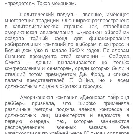
«продается». Таков механизм.
Политический подкуп – явление, имеющее
многолетние традиции. Оно широко распространено
в капиталистических странах. Так, старейшая
американская авиакомпания «Америкэн эйрлайнз»
создала тайный фонд для финансирования
избирательных кампаний по выборам в конгресс и
Белый дом уже в начале 1940-х годов. По словам
бывшего президента этой компании – Сайруса
Смита – деньги выплачиваются не только
конгрессменам и сенаторам, среди которых были и
ставший потом президентом Дж. Форд, и спикер
палаты представителей Т. О‘Нил, но и всем
должностным лицам в округах и городах.
Американская компания «Дженерал тайр энд
раббер» признала, что широко применяла
различные методы подкупа членов конгресса и
должностных лиц министерств и ведомств, в
первую очередь тех, которые занимаются
распределением военных заказов. Она
израсходовала по крайней мере 80 тысяч долларов