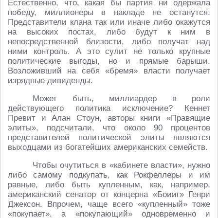
Естественно, что, какая бы партия ни одержала
победу, миллионеры в накладе не останутся.
Представители клана так или иначе либо окажутся
на высоких постах, либо будут к ним в
непосредственной близости, либо получат над
ними контроль. А это сулит не только крупные
политические выгоды, но и прямые барыши.
Возложивший на себя «бремя» власти получает
изрядные дивиденды.
Может быть, миллиардер в роли
действующего политика исключение? Кеннет
Превит и Алан Стоун, авторы книги «Правящие
элиты», подсчитали, что около 90 процентов
представителей политической элиты являются
выходцами из богатейших американских семейств.
Чтобы очутиться в «кабинете власти», нужно
либо самому подкупать, как Рокфеллеры и им
равные, либо быть купленным, как, например,
американский сенатор от концерна «Боииг» Генри
Джексон. Впрочем, чаще всего «купленный» тоже
«покупает», а «покупающий» одновременно и