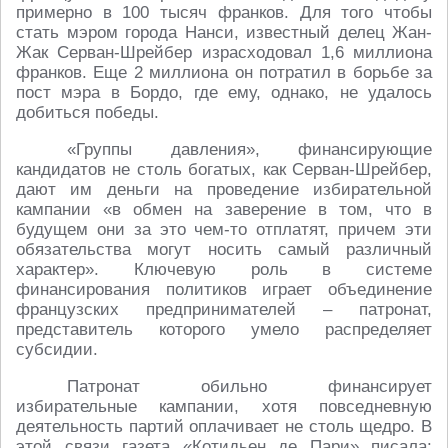
примерно в 100 тысяч франков. Для того чтобы
стать мэром города Нанси, известный делец Жан-
Жак Серван-Шрейбер израсходовал 1,6 миллиона
франков. Еще 2 миллиона он потратил в борьбе за
пост мэра в Бордо, где ему, однако, не удалось
добиться победы.
«Группы давления», финансирующие
кандидатов не столь богатых, как Серван-Шрейбер,
дают им деньги на проведение избирательной
кампании «в обмен на заверение в том, что в
будущем они за это чем-то отплатят, причем эти
обязательства могут носить самый различный
характер». Ключевую роль в системе
финансирования политиков играет объединение
французских предпринимателей – патронат,
представитель которого умело распределяет
субсидии.
Патронат обильно финансирует
избирательные кампании, хотя повседневную
деятельность партий оплачивает не столь щедро. В
этой связи газета «Котидьен де Пари» писала: