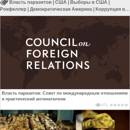
Власть паразитов
|
США
|
Выборы в США
|
Рокфеллер
|
Демократическая Америка
|
Коррупция в
США
|
Коррупция в Мире
|
Политика в США
Власть паразитов: Совет по международным отношениям
и практический антинатализм
671