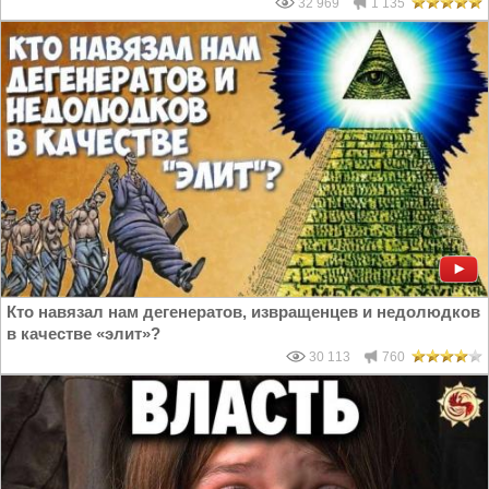
32 969
1 135
Кто навязал нам дегенератов, извращенцев и недолюдков
в качестве «элит»?
30 113
760