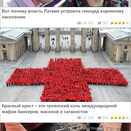
Вот почему власть Латвии устроила геноцид коренному
населению
18 431
587
Красный крест – это троянский конь международной
мафии банкиров, масонов и сатанистов
21 220
544