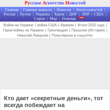
Ру
сское
А
гентство
Н
овостей
Главная
Главные новости
Новости
Лента новостей
|
|
|
|
Россия
Путин
Украина
Крым
ДНР
ЛНР
США
|
|
|
|
|
|
|
Сирия
Мир
Помощь
|
|
Война на Украине
|
война США с Ираном
|
Итоги 2025 года
|
Герои войны на Украине
|
Гренландия
|
Прошлое (История)
|
Николай Левашов
|
Популярные в соцсетях
Кто дает «секретные деньги», тот
всегда побеждает на