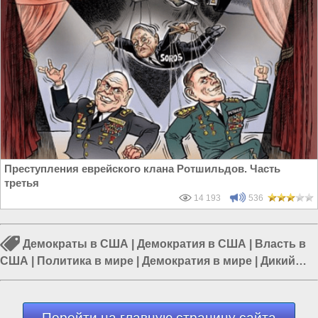
Преступления еврейского клана Ротшильдов. Часть
третья
14 193
536
Демократы в США
|
Демократия в США
|
Власть в
США
|
Политика в мире
|
Демократия в мире
|
Дикий
Запад
|
Власть в Европе
Перейти на главную страницу сайта