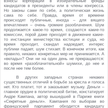
взносы корпораций в избирательные фонды
кандидатов в президенты или в члены конгресса.
Но законы сами по себе, а политическая жизнь
сама по себе. Правда, время от времени
происходят публичные, иногда – для вящего
впечатления – очень громкие разоблачения. Шум
продолжается какое-то время, создаются какие-то
комиссии, порой даже приходят в движение какие-
то инстанции министерства юстиции и суда, но
время проходит, скандал надоедает, интерес
публики падает, шум стихает. В конечном итоге, как
правило, никаких конкретных мер не принимается. А
«вклады»? Они ни на один день не прекращаются:
во время «разоблачительной» шумихи, до нее и
после нее тем более.
В других западных странах никаких
существенных отличий в борьбе за кресла и голоса
нет. Кто платит, тот и заказывает музыку. Деньги –
главное орудие в политической битве, констатирует
Андре Кампана, автор вышедшей в Париже книги
«Секретные деньги». Кампания по выборам во
французский парламент обходится кандидату