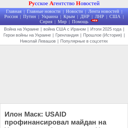
Ру
сское
А
гентство
Н
овостей
Главная
Главные новости
Новости
Лента новостей
|
|
|
|
Россия
Путин
Украина
Крым
ДНР
ЛНР
США
|
|
|
|
|
|
|
Сирия
Мир
Помощь
|
|
Война на Украине
|
война США с Ираном
|
Итоги 2025 года
|
Герои войны на Украине
|
Гренландия
|
Прошлое (История)
|
Николай Левашов
|
Популярные в соцсетях
Илон Маск: USAID
профинансировал майдан на