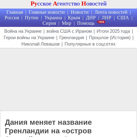
Ру
сское
А
гентство
Н
овостей
Главная
Главные новости
Новости
Лента новостей
|
|
|
|
Россия
Путин
Украина
Крым
ДНР
ЛНР
США
|
|
|
|
|
|
|
Сирия
Мир
Помощь
|
|
Война на Украине
|
война США с Ираном
|
Итоги 2025 года
|
Герои войны на Украине
|
Гренландия
|
Прошлое (История)
|
Николай Левашов
|
Популярные в соцсетях
Дания меняет название
Гренландии на «остров