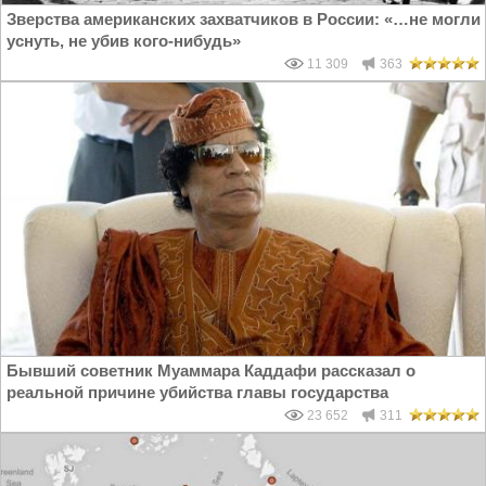
Зверства американских захватчиков в России: «…не могли
уснуть, не убив кого-нибудь»
11 309
363
Бывший советник Муаммара Каддафи рассказал о
реальной причине убийства главы государства
23 652
311