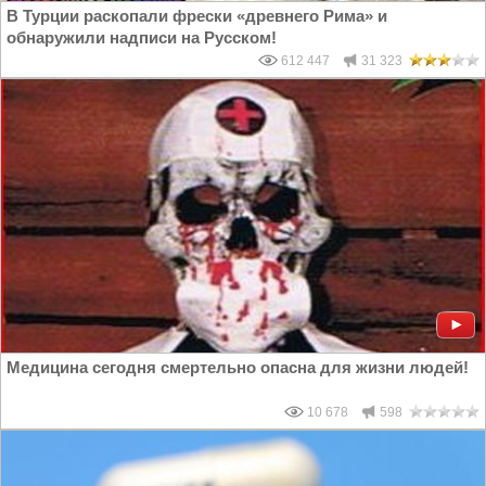
В Турции раскопали фрески «древнего Рима» и
обнаружили надписи на Русском!
612 447
31 323
Медицина сегодня смертельно опасна для жизни людей!
10 678
598