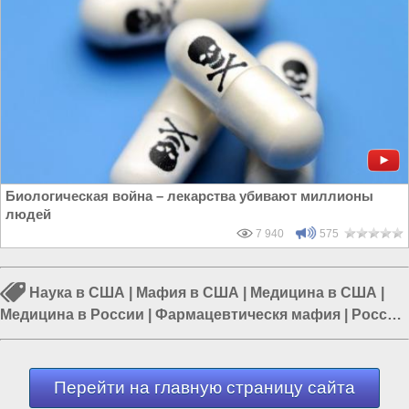
Биологическая война – лекарства убивают миллионы
людей
7 940
575
Наука в США
|
Мафия в США
|
Медицина в США
|
Медицина в России
|
Фармацевтическя мафия
|
Россия
и Запад
|
Россия и Евразия
Перейти на главную страницу сайта