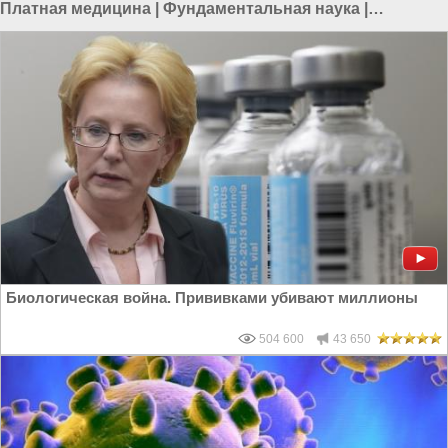
Платная медицина
|
Фундаментальная наука
|
Очевидец
|
Показания очевидца
|
Кэндис Оуэнс
Биологическая война. Прививками убивают миллионы
504 600
43 650