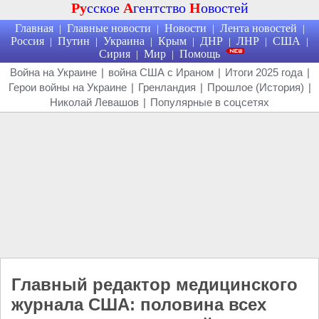
Ру
сское
А
гентство
Н
овостей
Главная
Главные новости
Новости
Лента новостей
|
|
|
|
Россия
Путин
Украина
Крым
ДНР
ЛНР
США
|
|
|
|
|
|
|
Сирия
Мир
Помощь
|
|
Война на Украине
|
война США с Ираном
|
Итоги 2025 года
|
Герои войны на Украине
|
Гренландия
|
Прошлое (История)
|
Николай Левашов
|
Популярные в соцсетях
Главный редактор медицинского
журнала США: половина всех