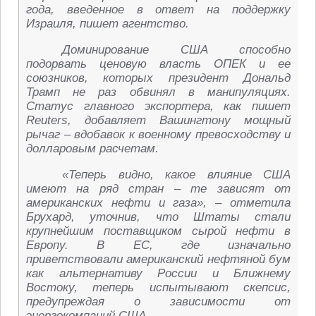
года, введенное в ответ на поддержку
Израиля, пишет агентство.
Доминирование США способно
подорвать ценовую власть ОПЕК и ее
союзников, которых президент Дональд
Трамп не раз обвинял в манипуляциях.
Статус главного экспортера, как пишет
Reuters, добавляет Вашингтону мощный
рычаг – вдобавок к военному превосходству и
долларовым расчетам.
«Теперь видно, какое влияние США
имеют на ряд стран – те зависят от
американских нефти и газа», – отметила
Брухард, уточнив, что Штаты стали
крупнейшим поставщиком сырой нефти в
Европу. В ЕС, где изначально
приветствовали американский нефтяной бум
как альтернативу России и Ближнему
Востоку, теперь испытывают скепсис,
предупреждая о зависимости от
энергокомпаний США.