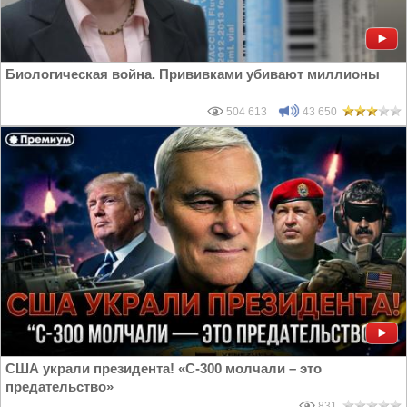
Биологическая война. Прививками убивают миллионы
504 613
43 650
США украли президента! «С-300 молчали – это
предательство»
831