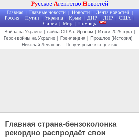
Ру
сское
А
гентство
Н
овостей
Главная
Главные новости
Новости
Лента новостей
|
|
|
|
Россия
Путин
Украина
Крым
ДНР
ЛНР
США
|
|
|
|
|
|
|
Сирия
Мир
Помощь
|
|
Война на Украине
|
война США с Ираном
|
Итоги 2025 года
|
Герои войны на Украине
|
Гренландия
|
Прошлое (История)
|
Николай Левашов
|
Популярные в соцсетях
Главная страна-бензоколонка
рекордно распродаёт свои