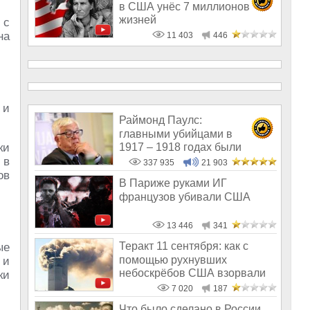
в США унёс 7 миллионов
жизней
 с
на
11 403
446
 и
Раймонд Паулс:
главными убийцами в
1917 – 1918 годах были
ки
латыши и евреи, а не русс
 в
337 935
21 903
ов
В Париже руками ИГ
французов убивали США
13 446
341
Теракт 11 сентября: как с
ые
помощью рухнувших
 и
небоскрёбов США взорвали
ки
весь мир
7 020
187
Что было сделано в России