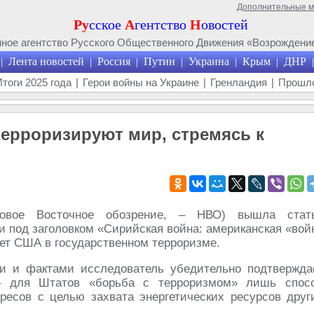
Дополнительные 
Ру
сское
А
гентство
Н
овостей
ое агентство Русского Общественного Движения «Возрождение
Лента новостей
Россия
Путин
Украина
Крым
ДНР
|
|
|
|
|
|
|
Итоги 2025 года
|
Герои войны на Украине
|
Гренландия
|
Прошло
терроризируют мир, стремясь к
овое Восточное обозрение, – НВО) вышла стат
и под заголовком «Сирийская война: американская «вой
яет США в государственном терроризме.
и и фактами исследователь убедительно подтвержда
– для Штатов «борьба с терроризмом» лишь спос
ресов с целью захвата энергетических ресурсов друг