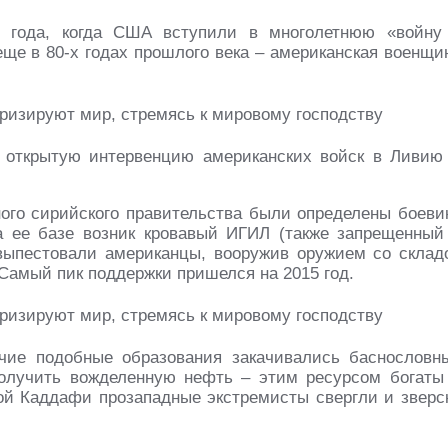
1 года, когда США вступили в многолетнюю «войну
еще в 80-х годах прошлого века – американская военщи
ь открытую интервенцию американских войск в Ливию
ного сирийского правительства были определены боеви
а ее базе возник кровавый ИГИЛ (также запрещенный
выпестовали американцы, вооружив оружием со склад
амый пик поддержки пришелся на 2015 год.
очие подобные образования закачивались баснословн
получить вожделенную нефть – этим ресурсом богаты
рой Каддафи прозападные экстремисты свергли и зверс