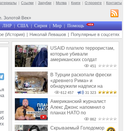
материалы
|
Ссылки
|
Зарубки
|
Молва
|
Книги
|
О проекте
|
Контакты
. Золотой Век»
ЛНР
США
Сирия
Мир
Помощь
|
|
|
|
е (История)
|
Николай Левашов
|
Популярные в соцсетях
USAID платило террористам,
которые убивали
американских солдат
451
В Турции раскопали фрески
«древнего Рима» и
обнаружили надписи на
ья
Русском!
612 457
31 323
на
Американский журналист
Алекс Джонс напомнил о
ет
планах НАТО по
об
использованию террорис
862
их
Скрываемый Голодомор