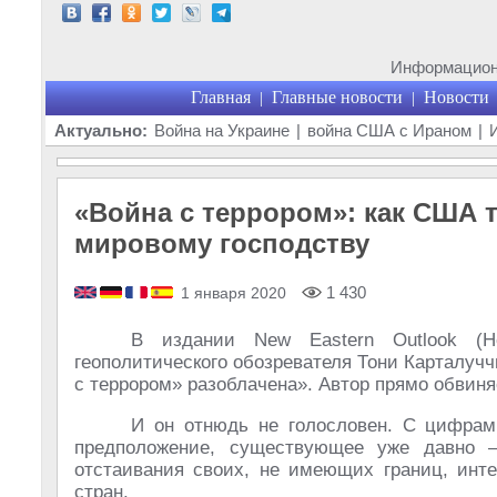
Информационн
Главная
Главные новости
Новости
|
|
Актуально:
Война на Украине
|
война США с Ираном
|
«Война с террором»: как США 
мировому господству
1 430
1 января 2020
В издании New Eastern Outlook (Н
геополитического обозревателя Тони Карталучч
с террором» разоблачена». Автор прямо обвин
И он отнюдь не голословен. С цифрам
предположение, существующее уже давно 
отстаивания своих, не имеющих границ, инте
стран.