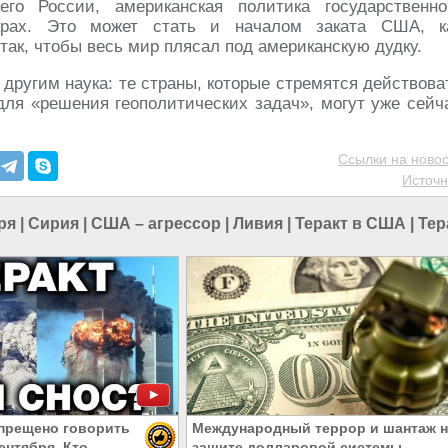
го России, американская политика государственно
крах. Это может стать и началом заката США, к
ак, чтобы весь мир плясал под американскую дудку.
 другим наука: те страны, которые стремятся действова
для «решения геополитических задач», могут уже сейч
Ссылки на новос
Источн
ря
|
Сирия
|
США – агрессор
|
Ливия
|
Теракт в США
|
Тер
прещено говорить
Международный террор и шантаж н
сентября. Кто
защите долларовой системы