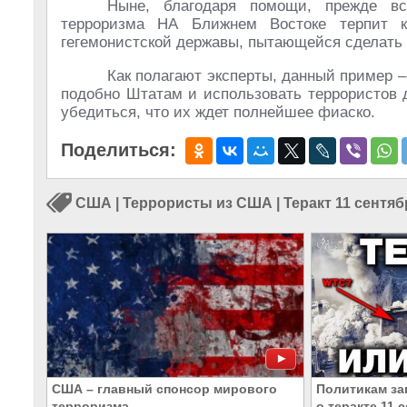
Ныне, благодаря помощи, прежде все
терроризма НА Ближнем Востоке терпит 
гегемонистской державы, пытающейся сделать т
Как полагают эксперты, данный пример –
подобно Штатам и использовать террористов 
убедиться, что их ждет полнейшее фиаско.
Поделиться:
США
|
Террористы из США
|
Теракт 11 сентяб
США – главный спонсор мирового
Политикам за
терроризма
о теракте 11 