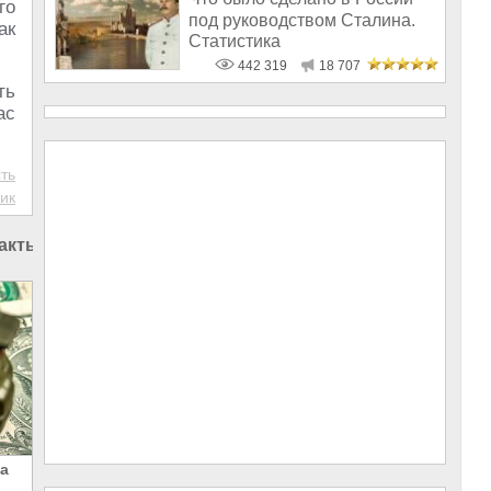
го
под руководством Сталина.
ак
Статистика
442 319
18 707
ть
ас
ть
ик
акты в США
а