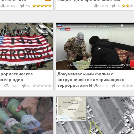
крупнейшую трагедию
10 683
292
2 870
55
ррористическое
Документальный фильм о
номер один
сотрудничестве американцев с
террористами ИГИЛ в Сирии
1 613
51
1 714
32