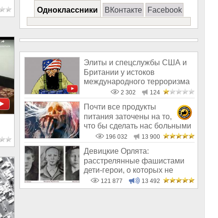
Одноклассники
ВКонтакте
Facebook
Элиты и спецслужбы США и
Британии у истоков
международного терроризма
2 302
124
Почти все продукты
питания заточены на то,
что бы сделать нас больными
и бесплодным
196 032
13 900
Девицкие Орлята:
расстрелянные фашистами
дети-герои, о которых не
рассказывают в шк
121 877
13 492