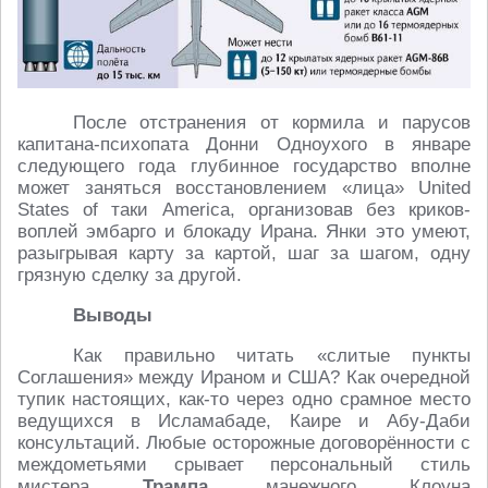
После отстранения от кормила и парусов
капитана-психопата Донни Одноухого в январе
следующего года глубинное государство вполне
может заняться восстановлением «лица» United
States of таки America, организовав без криков-
воплей эмбарго и блокаду Ирана. Янки это умеют,
разыгрывая карту за картой, шаг за шагом, одну
грязную сделку за другой.
Выводы
Как правильно читать «слитые пункты
Соглашения» между Ираном и США? Как очередной
тупик настоящих, как-то через одно срамное место
ведущихся в Исламабаде, Каире и Абу-Даби
консультаций. Любые осторожные договорённости с
междометьями срывает персональный стиль
мистера
Трампа
, манежного Клоуна