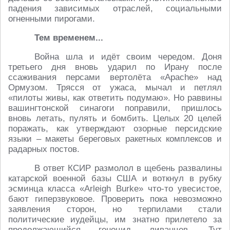
падения зависимых отраслей, социальными
огненными пирогами.
Тем временем...
Война шла и идёт своим чередом. Доня
третьего дня вновь ударил по Ирану после
ссаживания персами вертолёта «Apache» над
Ормузом. Трясся от ужаса, мычал и петлял
«пилоты живы, как ответить подумаю». Но раввины
вашингтонской синагоги поправили, пришлось
вновь летать, пулять и бомбить. Целых 20 целей
поражать, как утверждают озорные персидские
языки – макеты береговых ракетных комплексов и
радарных постов.
В ответ КСИР размолол в щебень развалины
катарской военной базы США и воткнул в рубку
эсминца класса «Arleigh Burke» что-то увесистое,
бают гиперзвуковое. Проверить пока невозможно
заявления сторон, но терпилами стали
политические иудейцы, им знатно прилетело за
продолжающийся геноцид ливанцев. Тут