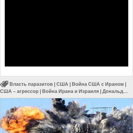
Власть паразитов
|
США
|
Война США с Ираном
|
США – агрессор
|
Война Ирана и Израиля
|
Дональд
Трамп
|
Биньямин Нетаньяху