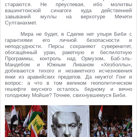
стараются. Не преуспевая, ибо молитвы
вашингтонской синагоги куда действенней
завываний муллы на верхотуре Мечети
Султанахмет.
Мира не будет, в Сделке нет упыря Биби с
гарантиями его личной безопасности и
неподсудности. Персы сохраняют суверенитет,
обогащённый уран, ракетную и беспилотную
Программы, контроль над Ормузом, Баб-эль-
Мандебом и Южным Ливаном «Хезболлы»,
добиваются тихого и незаметного исчезновения
янки из аравийских пределов. Да неужто! Гонг и
вопрос: а что в том великом геополитическом
гешефте вкусного осталось бедному и вечно
голодному Мойше? Точнее, свихнувшемуся Биби.