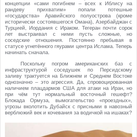
концепции «сами погибнем – всех к Иблису на
рандеву прихватим» попали потешные
«государства» Аравийского полуострова (кроме
исторически состоявшегося Омана), Азербайджан с
Турцией, Иордания с Ираком. Тегеран почти сорок
лет выстраивал с ними пусть сложные, но
соседские отношения. Постоянно пребывая в
статусе угнетённого гяурами центра Ислама. Теперь
начинать сначала.
Поскольку погром американских баз с
инфраструктурой соседушек по Персидскому
заливу трактуется на Ближнем и Среднем Востоке
однозначно – это агрессия. Да, спровоцированная
наличием плацдармов США для атаки на Иран, но
при чём тут нормальный восточный гешефт?
Блокада Ормуза, вымогательство «проездных»,
угрозы вколотить Дубайск с присными в навозный
верблюжий век и кочевания за водичкой на ишаках?