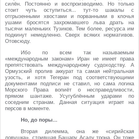
силён. Постоянно и воспроизводимо. Но только
стоит чуть оступиться... тут-то шакалы с
отгрызенными хвостами и порванными в клочья
ушами бросятся захромавшего льва драть на
тысячи маленьких Тузиков. Тем более, ресурса им
подкинут немедленно. Сверх всяких нормативов.
Отовсюду.
Ибо по всем так называемым
«международным законам» Иран не имеет права
препятствовать международному судоходству. А
Ормузский пролив аккурат та самая нейтральная
узость, и хотя Тегеран под соответствующими
документами подписи не ставил, но сама логика
Морского Права вопиёт о несправедливости,
прямом шантаже. Усугублённым ударами по
соседним странам. Данная ситуация играет на
персов в моменте.
Но, до поры...
Вторая дилемма, она же «сирийская
ловушка», стоившая Башару Асаду трона. Он тоже