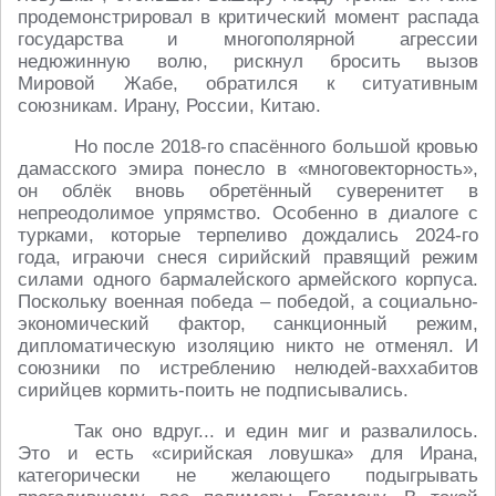
продемонстрировал в критический момент распада
государства и многополярной агрессии
недюжинную волю, рискнул бросить вызов
Мировой Жабе, обратился к ситуативным
союзникам. Ирану, России, Китаю.
Но после 2018-го спасённого большой кровью
дамасского эмира понесло в «многовекторность»,
он облёк вновь обретённый суверенитет в
непреодолимое упрямство. Особенно в диалоге с
турками, которые терпеливо дождались 2024-го
года, играючи снеся сирийский правящий режим
силами одного бармалейского армейского корпуса.
Поскольку военная победа – победой, а социально-
экономический фактор, санкционный режим,
дипломатическую изоляцию никто не отменял. И
союзники по истреблению нелюдей-ваххабитов
сирийцев кормить-поить не подписывались.
Так оно вдруг... и един миг и развалилось.
Это и есть «сирийская ловушка» для Ирана,
категорически не желающего подыгрывать