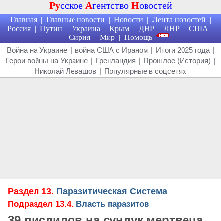
Ру
сское
А
гентство
Н
овостей
Главная
Главные новости
Новости
Лента новостей
|
|
|
|
Россия
Путин
Украина
Крым
ДНР
ЛНР
США
|
|
|
|
|
|
|
Сирия
Мир
Помощь
|
|
Война на Украине
|
война США с Ираном
|
Итоги 2025 года
|
Герои войны на Украине
|
Гренландия
|
Прошлое (История)
|
Николай Левашов
|
Популярные в соцсетях
Раздел 13.
Паразитическая Система
Подраздел 13.4.
Власть паразитов
39 писдилов на сундук мертвеца