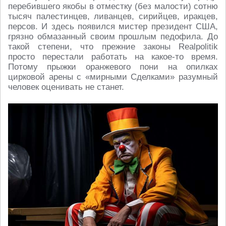
перебившего якобы в отместку (без малости) сотню
тысяч палестинцев, ливанцев, сирийцев, иракцев,
персов. И здесь появился мистер президент США,
грязно обмазанный своим прошлым педофила. До
такой степени, что прежние законы Realpolitik
просто перестали работать на какое-то время.
Потому прыжки оранжевого пони на опилках
цирковой арены с «мирными Сделками» разумный
человек оценивать не станет.