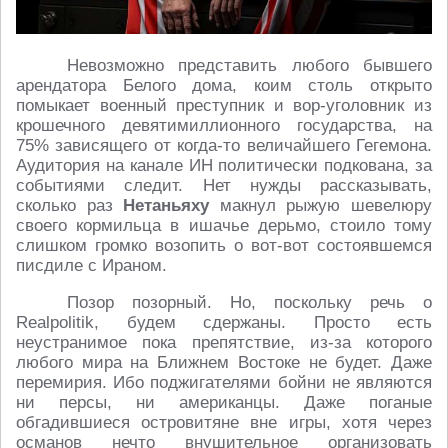
Невозможно представить любого бывшего
арендатора Белого дома, коим столь открыто
помыкает военный преступник и вор-уголовник из
крошечного девятимиллионного государства, на
75% зависящего от когда-то величайшего Гегемона.
Аудитория на канале ИН политически подкована, за
событиями следит. Нет нужды рассказывать,
сколько раз
Нетаньяху
макнул рыжую шевелюру
своего кормильца в ишачье дерьмо, стоило тому
слишком громко возопить о вот-вот состоявшемся
писдиле с Ираном.
Позор позорный. Но, поскольку речь о
Realpolitik, будем сдержаны. Просто есть
неустранимое пока препятствие, из-за которого
любого мира на Ближнем Востоке не будет. Даже
перемирия. Ибо поджигателями бойни не являются
ни персы, ни американцы. Даже поганые
обгадившиеся островитяне вне игры, хотя через
османов нечто внушительное организовать