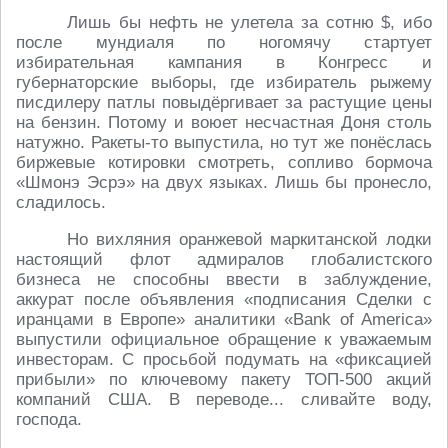
Лишь бы нефть не улетела за сотню $, ибо
после мундиаля по ногомячу стартует
избирательная кампания в Конгресс и
губернаторские выборы, где избиратель рыжему
писдилеру патлы повыдёргивает за растущие цены
на бензин. Потому и воюет несчастная Доня столь
натужно. Ракеты-то выпустила, но тут же понёслась
биржевые котировки смотреть, сопливо бормоча
«Шмонэ Эсрэ» на двух языках. Лишь бы пронесло,
сладилось.
Но вихляния оранжевой маркитанской лодки
настоящий флот адмиралов глобалистского
бизнеса не способны ввести в заблуждение,
аккурат после объявления «подписания Сделки с
иранцами в Европе» аналитики «Bank of America»
выпустили официальное обращение к уважаемым
инвесторам. С просьбой подумать на «фиксацией
прибыли» по ключевому пакету ТОП-500 акций
компаний США. В переводе... сливайте воду,
господа.