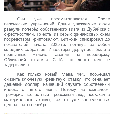
Они уже просматриваются. После
персидских упражнений Донни уважаемые люди
рванули поперёд собственного визга из Дубайска с
окрестностями. То есть, из серых финансовых схем
посредством криптовалют. Биткоин спикировал до
показателей начала 2025-го, потянув за собой
младших собратьев. Инвесторы дёрнулись было в
привычные «тихие гавани» на передержку
Облигаций госдолга США, но долго там не
задержались.
Как только новый глава ФРС пообещал
снизить ключевую кредитную ставку, что означает
дешёвый доллар, начавший сдувать собственный
индекс с пятого июня. Потому из казначеек-
трежерис несчастный тревожный люд поскакал в
материальные активы, воя от уже запредельных
цен на злато-серебро.