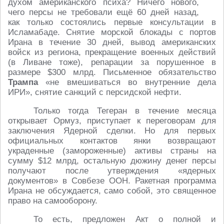
духом американского психа? Ничего нового,
чего персы не требовали ещё 60 дней назад,
как только состоялись первые консультации в
Исламабаде. Снятие морской блокады с портов
Ирана в течение 30 дней, вывод американских
войск из региона, прекращение военных действий
(в Ливане тоже), репарации за порушенное в
размере $300 млрд. Письменное обязательство
Трампа
«не вмешиваться во внутренние дела
ИРИ», снятие санкций с персидской нефти.
Только тогда Тегеран в течение месяца
открывает Ормуз, приступает к переговорам для
заключения Ядерной сделки. Но для первых
официальных контактов янки возвращают
украденные (замороженные) активы страны на
сумму $12 млрд, остальную дюжину денег персы
получают после утверждения «ядерных
документов» в Совбезе ООН. Ракетная программа
Ирана не обсуждается, само собой, это священное
право на самооборону.
То есть, предложен Акт о полной и