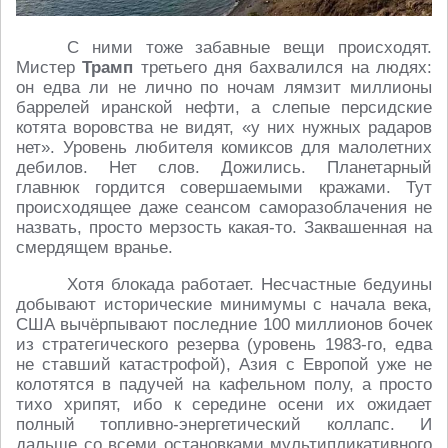
С ними тоже забавные вещи происходят.
Мистер
Трамп
третьего дня бахвалился на людях:
он едва ли не лично по ночам лямзит миллионы
баррелей иранской нефти, а слепые персидские
котята воровства не видят, «у них нужных радаров
нет». Уровень любителя комиксов для малолетних
дебилов. Нет слов. Дожились. Планетарный
главнюк гордится совершаемыми кражами. Тут
происходящее даже сеансом саморазоблачения не
назвать, просто мерзость какая-то. Заквашенная на
смердящем вранье.
Хотя блокада работает. Несчастные бедуины
добывают исторические минимумы с начала века,
США вычёрпывают последние 100 миллионов бочек
из стратегического резерва (уровень 1983-го, едва
не ставший катастрофой), Азия с Европой уже не
колотятся в падучей на кафельном полу, а просто
тихо хрипят, ибо к середине осени их ожидает
полный топливно-энергетический коллапс. И
дальше со всеми остановками мультипликативного