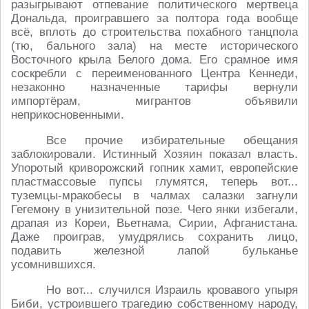
разыгрывают отпевание политического мертвеца
Дональда, проигравшего за полтора года вообще
всё, вплоть до строительства похабного танцпола
(тю, бального зала) на месте исторического
Восточного крыла Белого дома. Его срамное имя
соскребли с переименованного Центра Кеннеди,
незаконно назначенные тарифы вернули
импортёрам, мигрантов объявили
неприкосновенными.
Все прочие избирательные обещания
заблокировали. Истинный Хозяин показал власть.
Упоротый криворожский гопник хамит, европейские
пластмассовые пупсы глумятся, теперь вот...
туземцы-мракобесы в чалмах салазки загнули
Гегемону в унизительной позе. Чего янки избегали,
драпая из Кореи, Вьетнама, Сирии, Афганистана.
Даже проиграв, умудрялись сохранить лицо,
подавить железной лапой бульканье
усомнившихся.
Но вот... случился Израиль кровавого упыря
Биби, устроившего трагедию собственному народу,