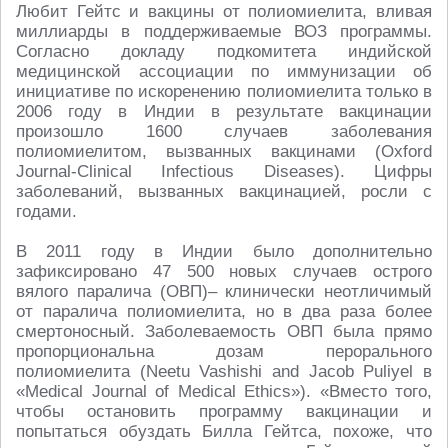
Любит Гейтс и вакцины от полиомиелита, вливая
миллиарды в поддерживаемые ВОЗ программы.
Согласно докладу подкомитета индийской
медицинской ассоциации по иммунизации об
инициативе по искоренению полиомиелита только в
2006 году в Индии в результате вакцинации
произошло 1600 случаев заболевания
полиомиелитом, вызванных вакцинами (Oxford
Journal-Clinical Infectious Diseases). Цифры
заболеваний, вызванных вакцинацией, росли с
годами.
В 2011 году в Индии было дополнительно
зафиксировано 47 500 новых случаев острого
вялого паралича (ОВП)– клинически неотличимый
от паралича полиомиелита, но в два раза более
смертоносный. Заболеваемость ОВП была прямо
пропорциональна дозам перорального
полиомиелита (Neetu Vashishi and Jacob Puliyel в
«Medical Journal of Medical Ethics»). «Вместо того,
чтобы остановить программу вакцинации и
попытаться обуздать Билла Гейтса, похоже, что