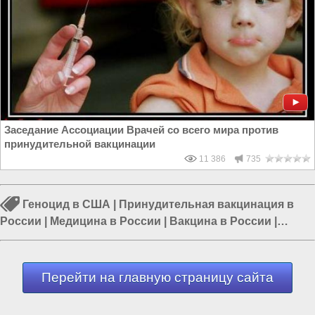
Заседание Ассоциации Врачей со всего мира против
принудительной вакцинации
11 386
735
Геноцид в США
|
Принудительная вакцинация в
России
|
Медицина в России
|
Вакцина в России
|
Россия и Запад
|
Россия и Евразия
|
Коронавирус в
России
Перейти на главную страницу сайта