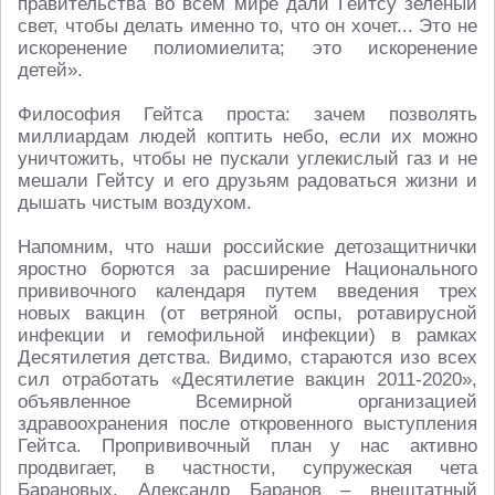
правительства во всем мире дали Гейтсу зеленый
свет, чтобы делать именно то, что он хочет... Это не
искоренение полиомиелита; это искоренение
детей».
Философия Гейтса проста: зачем позволять
миллиардам людей коптить небо, если их можно
уничтожить, чтобы не пускали углекислый газ и не
мешали Гейтсу и его друзьям радоваться жизни и
дышать чистым воздухом.
Напомним, что наши российские детозащитнички
яростно борются за расширение Национального
прививочного календаря путем введения трех
новых вакцин (от ветряной оспы, ротавирусной
инфекции и гемофильной инфекции) в рамках
Десятилетия детства. Видимо, стараются изо всех
сил отработать «Десятилетие вакцин 2011-2020»,
объявленное Всемирной организацией
здравоохранения после откровенного выступления
Гейтса. Пропрививочный план у нас активно
продвигает, в частности, супружеская чета
Барановых. Александр Баранов – внештатный