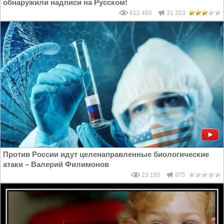
обнаружили надписи на Русском!
612 460
31 323
Против России идут целенаправленные биологические
атаки – Валерий Филимонов
23 185
875