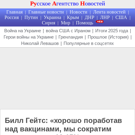
Ру
сское
А
гентство
Н
овостей
Главная
Главные новости
Новости
Лента новостей
|
|
|
|
Россия
Путин
Украина
Крым
ДНР
ЛНР
США
|
|
|
|
|
|
|
Сирия
Мир
Помощь
|
|
Война на Украине
|
война США с Ираном
|
Итоги 2025 года
|
Герои войны на Украине
|
Гренландия
|
Прошлое (История)
|
Николай Левашов
|
Популярные в соцсетях
Билл Гейтс: «хорошо поработав
над вакцинами, мы сократим