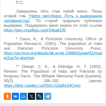
П.С.
Завершены пять глав новой книги. Пишу
второй том
"Homo periclitatur. Путь к вымиранию
человечества"
. По старой традиции публикую
выдержки. Поддержать меня можно по этой ссылке
https://pay.cloudtips.ru/p/10ead135
.
* Davis, K., & Princeton University. Office of
Population Research. (1951). The population of India
and Pakistan. Princeton University Press.
https://archive.org/details/dli.ernet.239863/page/81/mod
e/2up?q=abortion
** Dilwali, C. K., & Eldridge, H. T. (1952).
Review: The Population of India and Pakistan by
Kingsley Davis. The Milbank Memorial Fund Quarterly,
30(2), 188–192. (архив:
https://disk.yandex.ru/i/lSGcG3uB4JHQxw
)