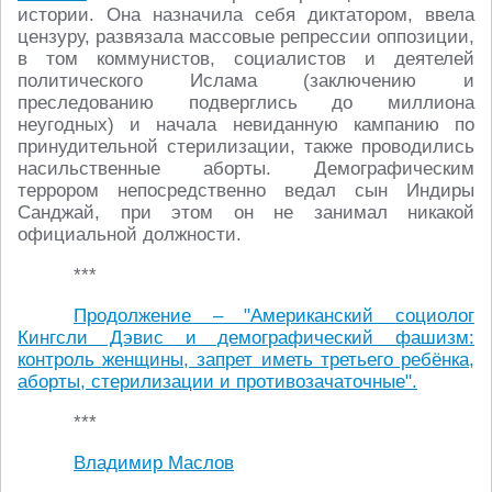
истории. Она назначила себя диктатором, ввела
цензуру, развязала массовые репрессии оппозиции,
в том коммунистов, социалистов и деятелей
политического Ислама (заключению и
преследованию подверглись до миллиона
неугодных) и начала невиданную кампанию по
принудительной стерилизации, также проводились
насильственные аборты. Демографическим
террором непосредственно ведал сын Индиры
Санджай, при этом он не занимал никакой
официальной должности.
***
Продолжение – "Американский социолог
Кингсли Дэвис и демографический фашизм:
контроль женщины, запрет иметь третьего ребёнка,
аборты, стерилизации и противозачаточные".
***
Владимир Маслов