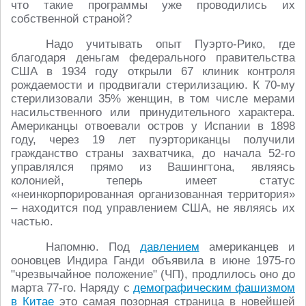
что такие программы уже проводились их
собственной страной?
Надо учитывать опыт Пуэрто-Рико, где
благодаря деньгам федерального правительства
США в 1934 году открыли 67 клиник контроля
рождаемости и продвигали стерилизацию. К 70-му
стерилизовали 35% женщин, в том числе мерами
насильственного или принудительного характера.
Американцы отвоевали остров у Испании в 1898
году, через 19 лет пуэрториканцы получили
гражданство страны захватчика, до начала 52-го
управлялся прямо из Вашингтона, являясь
колонией, теперь имеет статус
«неинкорпорированная организованная территория»
– находится под управлением США, не являясь их
частью.
Напомню. Под
давлением
американцев и
ооновцев Индира Ганди объявила в июне 1975-го
"чрезвычайное положение" (ЧП), продлилось оно до
марта 77-го. Наряду с
демографическим фашизмом
в Китае
это самая позорная страница в новейшей