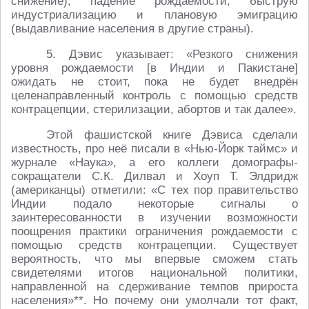
снижение), падение рождаемости, быструю
индустриализацию и плановую эмиграцию
(выдавливание населения в другие страны).
5. Дэвис указывает: «Резкого снижения
уровня рождаемости [в Индии и Пакистане]
ожидать не стоит, пока не будет внедрён
целенаправленный контроль с помощью средств
контрацепции, стерилизации, абортов и так далее».
Этой фашистской книге Дэвиса сделали
известность, про неё писали в «Нью-Йорк таймс» и
журнале «Наука», а его коллеги домографы-
сокращатели С.К. Дилвал и Хоуп Т. Элдридж
(американцы) отметили: «С тех пор правительство
Индии подало некоторые сигналы о
заинтересованности в изучении возможности
поощрения практики ограничения рождаемости с
помощью средств контрацепции. Существует
вероятность, что мы впервые сможем стать
свидетелями итогов национальной политики,
направленной на сдерживание темпов прироста
населения»**. Но почему они умолчали тот факт,