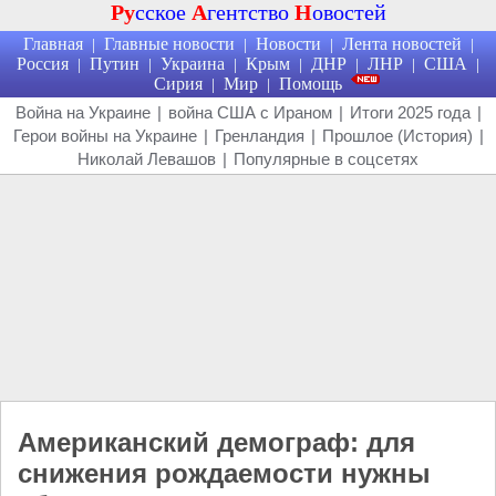
Ру
сское
А
гентство
Н
овостей
Главная
Главные новости
Новости
Лента новостей
|
|
|
|
Россия
Путин
Украина
Крым
ДНР
ЛНР
США
|
|
|
|
|
|
|
Сирия
Мир
Помощь
|
|
Война на Украине
|
война США с Ираном
|
Итоги 2025 года
|
Герои войны на Украине
|
Гренландия
|
Прошлое (История)
|
Николай Левашов
|
Популярные в соцсетях
Американский демограф: для
снижения рождаемости нужны