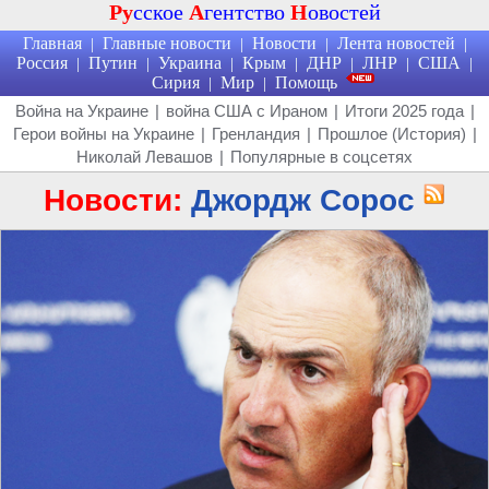
Ру
сское
А
гентство
Н
овостей
Главная
Главные новости
Новости
Лента новостей
|
|
|
|
Россия
Путин
Украина
Крым
ДНР
ЛНР
США
|
|
|
|
|
|
|
Сирия
Мир
Помощь
|
|
Война на Украине
|
война США с Ираном
|
Итоги 2025 года
|
Герои войны на Украине
|
Гренландия
|
Прошлое (История)
|
Николай Левашов
|
Популярные в соцсетях
Новости:
Джордж Сорос