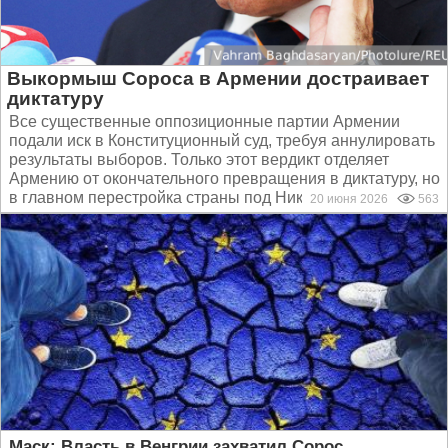
Выкормыш Сороса в Армении достраивает
диктатуру
Все существенные оппозиционные партии Армении
подали иск в Конституционный суд, требуя аннулировать
результаты выборов. Только этот вердикт отделяет
Армению от окончательного превращения в диктатуру, но
в главном перестройка страны под Никола Пашиняна и...
20 июня 2026
563
Маск: Власть в Венгрии захватил Сорос