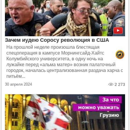
Зачем иудею Соросу революция в США
На прошлой неделе произошла блестящая
спецоперация в кампусе Морнингсайд-Хайтс
Колумбийского университета, в одну ночь на
лужайке перед «альма матер» возник палаточный
городок, началась централизованная раздача харча с
питьём...
30 апреля 2024
2 273