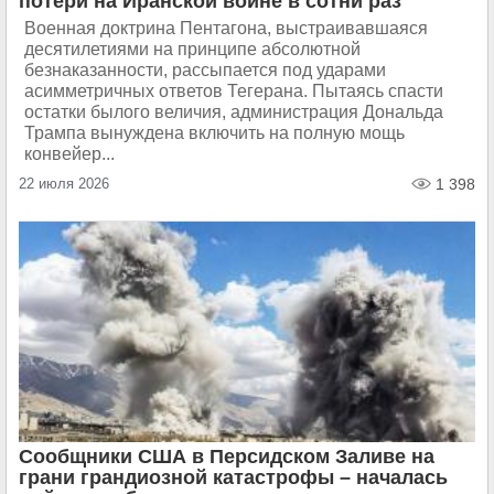
потери на Иранской войне в сотни раз
Военная доктрина Пентагона, выстраивавшаяся
десятилетиями на принципе абсолютной
безнаказанности, рассыпается под ударами
асимметричных ответов Тегерана. Пытаясь спасти
остатки былого величия, администрация Дональда
Трампа вынуждена включить на полную мощь
конвейер...
22 июля 2026
1 398
Сообщники США в Персидском Заливе на
грани грандиозной катастрофы – началась