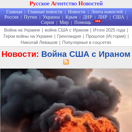
Ру
сское
А
гентство
Н
овостей
Главная
Главные новости
Новости
Лента новостей
|
|
|
|
Россия
Путин
Украина
Крым
ДНР
ЛНР
США
|
|
|
|
|
|
|
Сирия
Мир
Помощь
|
|
Война на Украине
|
война США с Ираном
|
Итоги 2025 года
|
Герои войны на Украине
|
Гренландия
|
Прошлое (История)
|
Николай Левашов
|
Популярные в соцсетях
Новости:
Война США с Ираном