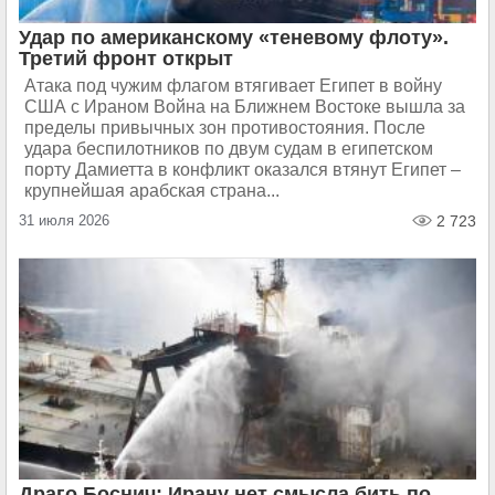
Удар по американскому «теневому флоту».
Третий фронт открыт
Атака под чужим флагом втягивает Египет в войну
США с Ираном Война на Ближнем Востоке вышла за
пределы привычных зон противостояния. После
удара беспилотников по двум судам в египетском
порту Дамиетта в конфликт оказался втянут Египет –
крупнейшая арабская страна...
31 июля 2026
2 723
Драго Боснич: Ирану нет смысла бить по