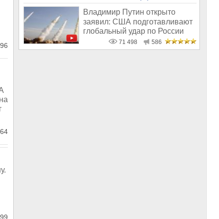
в
Владимир Путин открыто
заявил: США подготавливают
глобальный удар по России
71 498
586
96
А
на
т
64
у.
99