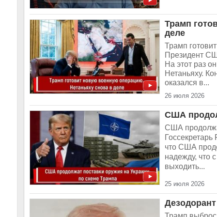
Трамп гото
деле
Трамп готовит
Президент США
На этот раз о
Нетаньяху. Ко
оказался в...
26 июля 2026
США продол
США продолжа
Госсекретарь 
что США прод
надежду, что 
выходить...
25 июля 2026
Дезодорант
Трамп выброс