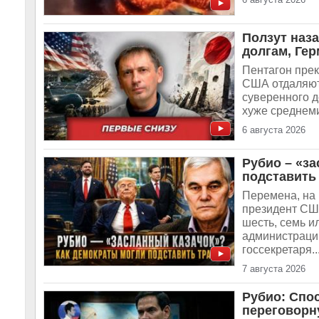
Ползут наз
долгам, Ге
Пентагон прек
США отдаляют
суверенного д
хуже среднеми
6 августа 2026
Рубио – «з
подставить
Перемена, на 
президент США
шесть, семь и
администраци
госсекретаря..
7 августа 2026
Рубио: Спо
переговорн