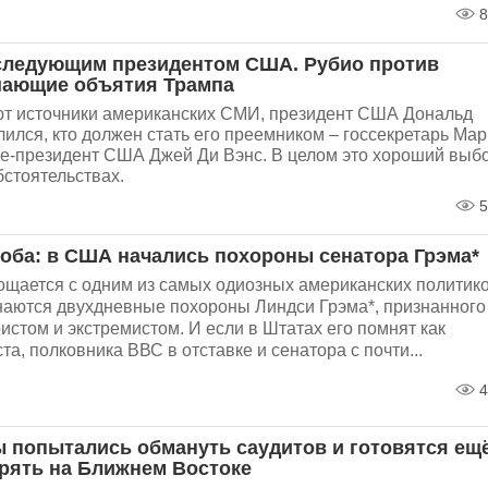
8
 следующим президентом США. Рубио против
шающие объятия Трампа
ют источники американских СМИ, президент США Дональд
ился, кто должен стать его преемником – госсекретарь Мар
е-президент США Джей Ди Вэнс. В целом это хороший выбо
бстоятельствах.
5
роба: в США начались похороны сенатора Грэма*
щается с одним из самых одиозных американских политико
наются двухдневные похороны Линдси Грэма*, признанного
истом и экстремистом. И если в Штатах его помнят как
та, полковника ВВС в отставке и сенатора с почти...
4
 попытались обмануть саудитов и готовятся ещ
трять на Ближнем Востоке