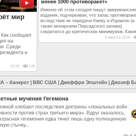
менее 1000 противоракет»
Именно об этом сегодня пишут американски
издания, подчеркивая, что запас противорак
рёт мир
вследствие их передачи Киеву и Израилю (а
также монархиям Персидского залива)
сократился до критических минимумов. Какие
 Как сообщает
6 августа 2026
щил на
ии. Среди
президента и
15:56
145
А – банкрот
|
ВВС США
|
Джеффри Эпштейн
|
Джозеф Б
кетные мучения Гегемона
ложкой хлебают последствия доктрины «локальных войн
ивности против стран третьего мира». Вдруг оказалось,
атрасная гегемония едва тянет лишь одну полноценную
кую стычку...