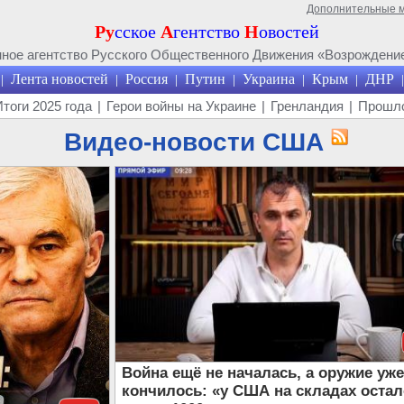
Дополнительные 
Ру
сское
А
гентство
Н
овостей
ое агентство Русского Общественного Движения «Возрождение
Лента новостей
Россия
Путин
Украина
Крым
ДНР
|
|
|
|
|
|
|
Итоги 2025 года
|
Герои войны на Украине
|
Гренландия
|
Прошло
Видео-новости США
Война ещё не началась, а оружие уж
кончилось: «у США на складах оста