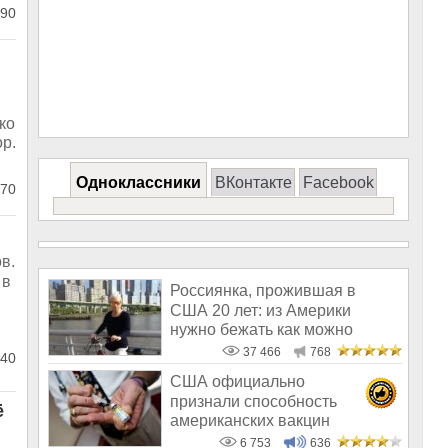
90
ко
р.
Одноклассники
ВКонтакте
Facebook
70
в.
 в
Россиянка, прожившая в
США 20 лет: из Америки
нужно бежать как можно
скорее
37 466
768
40
США официально
признали способность
ё
американских вакцин
вызывать рак
6 753
636