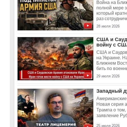
Война на Бли
полной мере з
который кратн
раз сотруднич
28 июля 2026
США и Сауд
войну с СШ
США и Саудовс
на Украине. Н
Ближнем Вост
бить по воен
29 июля 2026
Западный д
Американские 
Новая серия а
Трампа о том,
заявление Руб
25 июля 2026