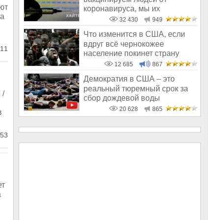
ют
коронавируса, мы их
на
«чипируем»
32 430
949
Что изменится в США, если
вдруг всё чернокожее
11
население покинет страну
12 685
867
Демократия в США – это
реальный тюремный срок за
 /
сбор дождевой воды
20 628
865
в
53
ет
а