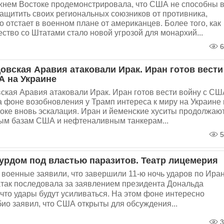
жнем Востоке продемонстрировала, что США не способны 
ащитить своих региональных союзников от противника,
о отстает в военном плане от американцев. Более того, как
ество со Штатами стало новой угрозой для монархий...
6
овская Аравия атаковали Ирак. Иран готов вести
А на Украине
кая Аравия атаковали Ирак. Иран готов вести войну с СШ
а фоне возобновления у Трамп интереса к миру на Украине 
оке вновь эскалация. Иран и йеменские хуситы продолжаю
ным базам США и нефтеналивным танкерам...
5
урдом под властью паразитов. Театр лицемерия
военные заявили, что завершили 11-ю ночь ударов по Иран
так последовала за заявлением президента Дональда
 что удары будут усиливаться. На этом фоне интересно
ио заявил, что США открыты для обсуждения...
3