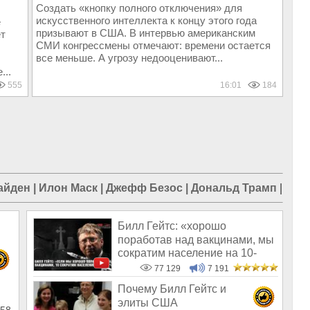
Создать «кнопку полного отключения» для
искусственного интеллекта к концу этого года
е
призывают в США. В интервью американским
ет
СМИ конгрессмены отмечают: времени остается
все меньше. А угрозу недооценивают...
...
555
16:01
184
айден
|
Илон Маск
|
Джефф Безос
|
Дональд Трамп
|
ПРО
Билл Гейтс: «хорошо
поработав над вакцинами, мы
сократим население на 10-
15%»
77 129
7 191
Почему Билл Гейтс и
элиты США