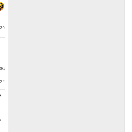
39
да
22
о
у