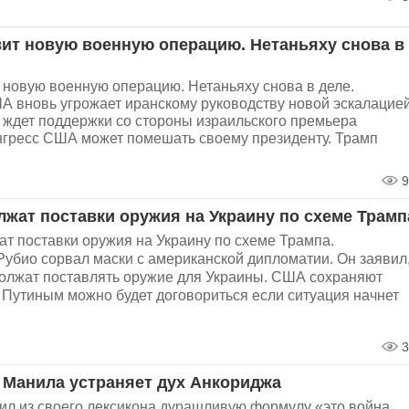
вит новую военную операцию. Нетаньяху снова в
 новую военную операцию. Нетаньяху снова в деле.
 вновь угрожает иранскому руководству новой эскалацией
н ждет поддержки со стороны израильского премьера
нгресс США может помешать своему президенту. Трамп
9
жат поставки оружия на Украину по схеме Трамп
т поставки оружия на Украину по схеме Трампа.
Рубио сорвал маски с американской дипломатии. Он заявил
олжат поставлять оружие для Украины. США сохраняют
с Путиным можно будет договориться если ситуация начнет
3
 Манила устраняет дух Анкориджа
ил из своего лексикона дурашливую формулу «это война