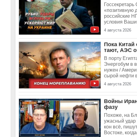
Госсекретарь 
«позитивную д
российские НП
условия Вашин
4 августа 2026
Пока Китай 
тают, АЭС 
В порту Египт
Энергобум в в
нужен / Амери
сырой нефти в
4 августа 2026
Войны Иран
фазу
Похоже, на Бл
ужасный удар
кон всё, пишу
Востоке, когд