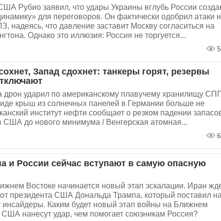
США Рубио заявил, что удары Украины вглубь России созда
инамику» для переговоров. Он фактически одобрил атаки 
З, надеясь, что давление заставит Москву согласиться на
гтона. Однако это иллюзия: Россия не торгуется...
5
сохнет, Запад сдохнет: танкеры горят, резервы
отключают
а дрон ударил по американскому плавучему хранилищу СПГ
иде крыш из солнечных панелей в Германии больше не
канский институт нефти сообщает о резком падении запасо
 США до нового минимума / Венгерская атомная...
6
а и России сейчас вступают в самую опасную
ижнем Востоке начинается новый этап эскалации. Иран жд
 от президента США Дональда Трампа, который поставил н
т инсайдеры. Каким будет новый этап войны на Ближнем
а США нанесут удар, чем помогает союзникам Россия?