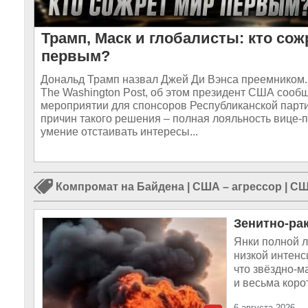
Трамп, Маск и глобалисты: кто сож
первым?
Дональд Трамп назвал Джей Ди Вэнса преемником.
The Washington Post, об этом президент США сооб
мероприятии для спонсоров Республиканской парт
причин такого решения – полная лояльность вице-
умение отстаивать интересы...
Компромат на Байдена
|
США – агрессор
|
СШ
Зенитно-ра
Янки полной 
низкой интенс
что звёздно-м
и весьма корот
6 августа 2026