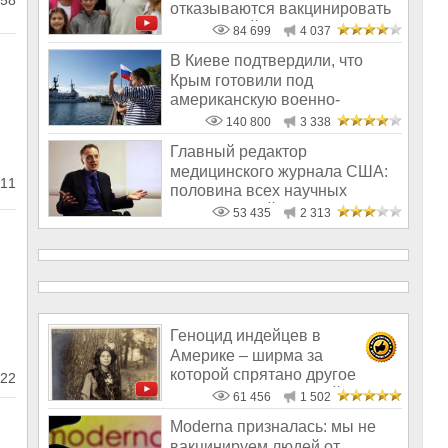
58
отказываются вакцинировать
своих детей
84 699
4 037
В Киеве подтвердили, что
Крым готовили под
американскую военно-
морскую базу еще при
140 800
3 338
Главный редактор
медицинского журнала США:
11
половина всех научных
исследований – фал
53 435
2 313
Геноцид индейцев в
Америке – ширма за
которой спрятано другое
22
преступление европейц
61 456
1 502
Moderna призналась: мы не
вакцинируем людей от