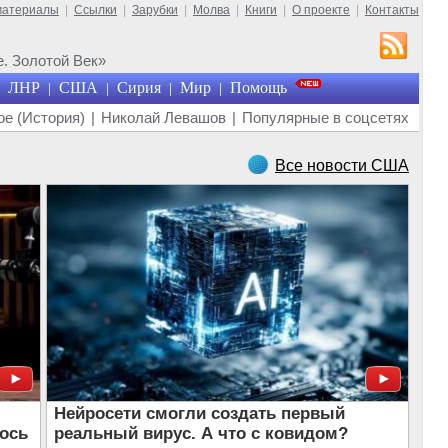
материалы
|
Ссылки
|
Зарубки
|
Молва
|
Книги
|
О проекте
|
Контакты
. Золотой Век»
ЛНР
США
Сирия
Мир
Помощь
|
|
|
|
е (История)
|
Николай Левашов
|
Популярные в соцсетях
Все новости США
е
Нейросети смогли создать первый
лось
реальный вирус. А что с ковидом?