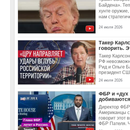
Байдена». Теп
хунте оружие,
нам стратегич
24 июля 2026
Такер Карл
говорить. Э
Такер Карлсон
РФ невозможн
Рид и Ольге Б
президент США
24 июля 2026
ФБР и «дух 
добиваютс
Директор ФБР 
Американцы с
говорит этот 
ФБР Пателя. 