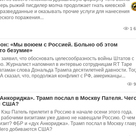
ерь рыжий писдилер молча продолжает гнать киевской
 разведданные и оказывать прочие услуги для нанесения
еского поражения...
1 6
сон: «Мы воюем с Россией. Больно об этом
то безумие»
 заявил, что обосновать целесообразность войны Штатов с
о. Журналист напомнил в интервью сотрудницам RT Таре
атаман слова Дональда Трампа десятилетней давности. Тог
 сказал, что, продолжая конфликт с РФ, американцы...
9
Анкориджа». Трамп послал в Москву Пателя. Чег
я США?
Кэш Патель прилетит в Россию в начале осени этого года.
 рабочими визитами уже давно не навещали Россию. О чем
визит? ФБР и «дух Анкориджа». Трамп послал в Москву глав
Чего добиваются США?