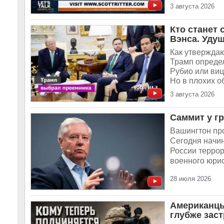
3 августа 2026
Кто станет
Вэнса. Уду
Как утвержда
Трамп определ
Рубио или виц
Но в плохих о
3 августа 2026
Саммит у г
Вашингтон про
Сегодня начи
России террор
военного юрис
28 июля 2026
Американцы
глубже зас