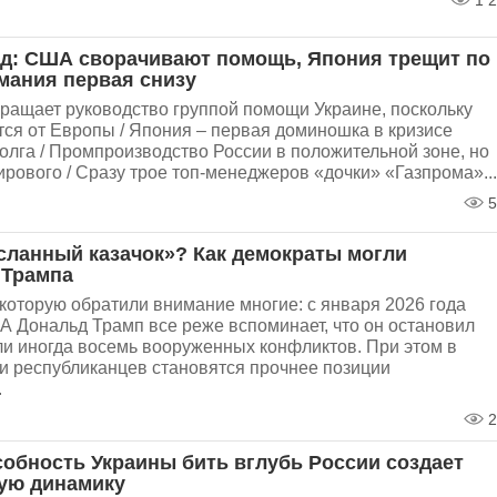
1 2
ад: США сворачивают помощь, Япония трещит по
рмания первая снизу
ращает руководство группой помощи Украине, поскольку
ся от Европы / Япония – первая доминошка в кризисе
олга / Промпроизводство России в положительной зоне, но
рового / Сразу трое топ-менеджеров «дочки» «Газпрома»...
5
асланный казачок»? Как демократы могли
 Трампа
которую обратили внимание многие: с января 2026 года
 Дональд Трамп все реже вспоминает, что он остановил
ли иногда восемь вооруженных конфликтов. При этом в
и республиканцев становятся прочнее позиции
.
2
собность Украины бить вглубь России создает
ую динамику